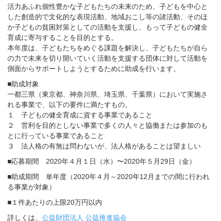
活力あふれ個性豊かな子どもたちの未来のため、子どもを中心と
した創造的で文化的な表現活動、地域おこし等の諸活動、そのほ
か子どもの貧困対策としての活動を支援し、もって子どもの健全
育成に寄与することを目的とする。
本年度は、子どもたちをめぐる課題を解決し、子どもたちが自ら
の力で未来を切り開いていく活動を支援する団体に対して活動を
側面からサポートしようとするために助成を行います。
■助成対象
一都三県（東京都、神奈川県、埼玉県、千葉県）において実施さ
れる事業で、以下の要件に満たすもの。
１ 子どもの健全育成に資する事業であること
２ 営利を目的としない事業で多くの人々と協働または参加のも
とに行っている事業であること
３ 法人格の有無は問わないが、法人格があることは望ましい
■応募期間 2020年４月１日（水）〜2020年５月29日（金）
■助成期間 単年度（2020年４月～2020年12月までの間に行われ
る事業が対象）
■１件あたりの上限20万円以内
詳しくは、
公益財団法人 公益推進協会