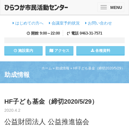
MENU
Toggle
navigation
はじめての方へ
会議室予約状況
お問い合わせ
開館
9:00～22:00
電話
0463-31-7571
施設
案内
アクセス
各種資料
ホーム
»
助成情報
»
HF子ども基金（締切2020/5/29）
助成情報
HF子ども基金（締切2020/5/29）
2020.4.2
公益財団法人 公益推進協会