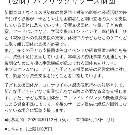
（公財）パブリックリソース財団
新型コロナウイルス感染症の蔓延防止対策の影響や経済活動の停
滞に伴う影響が、子どもや生活困窮者など弱い立場の人々を支援
している団体に及んでいます。学習支援団体、学童、子ども食
堂、フードバンクなど、学習支援のオンライン化、虐待防止、ひ
とり親家庭への食料支援の充実、休校中の子どもたちのケアなど
に取り組む団体の支援が必要です。
また、多くの子ども支援団体等はイベントや研修提供の機会を失
い、資金不足に直面しています。本年度の委託事業の見通しが不
透明なために今後の事業継続が危ぶまれる団体もあります。
本プログラムでは、こうした子ども支援団体等の経営危機に対し
て、緊急的な資金支援を行うことを目指しています。
子ども支援団体が、コロナウイルス感染症流行への対応として、
新たな子どもケアなど事業拡充をする際に必要な資金を支援しま
す。また、子ども支援団体が、ファンドレイジングの機会減少等
による資金不足によって、今後のサービス提供の継続が困難にな
っている場合に緊急支援します。
■応募期間 2020年5月12日（火）～2020年5月18日（月）
■１件あたり上限100万円