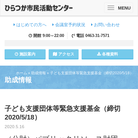
MENU
Toggle
navigation
はじめての方へ
会議室予約状況
お問い合わせ
開館
9:00～22:00
電話
0463-31-7571
施設
案内
アクセス
各種資料
ホーム
»
助成情報
»
子ども支援団体等緊急支援基金​（締切2020/5/18）
助成情報
子ども支援団体等緊急支援基金​（締切
2020/5/18）
2020.5.16