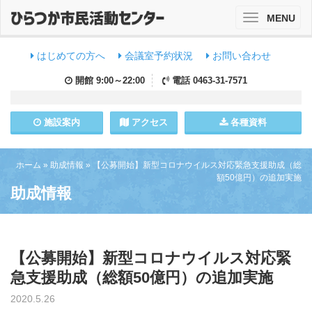
MENU
Toggle
navigation
はじめての方へ
会議室予約状況
お問い合わせ
開館
9:00～22:00
電話
0463-31-7571
施設
案内
アクセス
各種資料
ホーム
»
助成情報
»
【公募開始】新型コロナウイルス対応緊急支援助成（総
額50億円）の追加実施
助成情報
【公募開始】新型コロナウイルス対応緊
急支援助成（総額50億円）の追加実施
2020.5.26