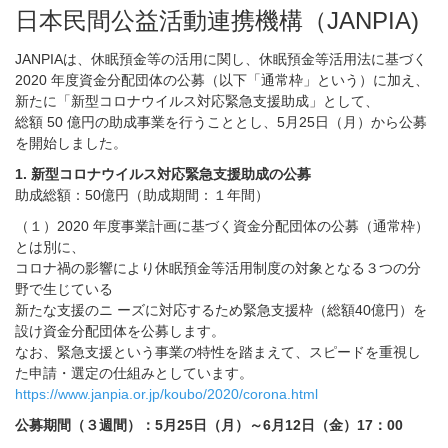
日本民間公益活動連携機構（JANPIA)
JANPIAは、休眠預金等の活用に関し、休眠預金等活用法に基づく
2020 年度資金分配団体の公募（以下「通常枠」という）に加え、
新たに「新型コロナウイルス対応緊急支援助成」として、
総額 50 億円の助成事業を行うこととし、5月25日（月）から公募
を開始しました。
1. 新型コロナウイルス対応緊急支援助成の公募
助成総額：50億円（助成期間：１年間）
（１）2020 年度事業計画に基づく資金分配団体の公募（通常枠）
とは別に、
コロナ禍の影響により休眠預金等活用制度の対象となる３つの分
野で生じている
新たな支援のニ ーズに対応するため緊急支援枠（総額40億円）を
設け資金分配団体を公募します。
なお、緊急支援という事業の特性を踏まえて、スピードを重視し
た申請・選定の仕組みとしています。
https://www.janpia.or.jp/koubo/2020/corona.html
公募期間（３週間）：5月25日（月）～6月12日（金）17：00