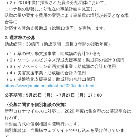
（２）2019年度に採択された資金分配団体において、
コロナ禍の影響により現在の事業計画を見直し、
活動の量や要する費用の変更により事業費の増額が必要となる場
合等に
対応する緊急支援助成（総額10億円）を実施します。
2. 通常枠の公募
助成総額：33億円（助成期間：最長３年間の複数年度）
（１）草の根活動支援事業：助成額の合計10 億円
（２）ソーシャルビジネス形成支援事業：助成額の合計３億円
（３）イノベーション企画支援事業：助成額の合計６億円
（４）災害支援事業：助成額の合計３億円
（５）基盤強化支援事業：助成額の合計11億円
https://www.janpia.or.jp/koubo/2020/index.html
公募期間：5月25日（月）～7月27日（月）17：00
〈公募に関する個別相談の実施〉
新型コロナウイルスに対応し、2020 年度は集合型の公募説明会は
行わず、
非対面方式の個別相談を随時行います。
個別相談は、当機構ウェブサイトで申し込みを受け付けていま
す。