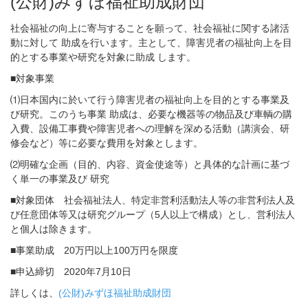
(公財)みずほ福祉助成財団
社会福祉の向上に寄与することを願って、社会福祉に関する諸活
動に対して 助成を行います。主として、障害児者の福祉向上を目
的とする事業や研究を対象に助成 します。
■対象事業
⑴日本国内に於いて行う障害児者の福祉向上を目的とする事業及
び研究。このうち事業 助成は、必要な機器等の物品及び車輌の購
入費、設備工事費や障害児者への理解を深める活動（講演会、研
修会など）等に必要な費用を対象とします。
⑵明確な企画（目的、内容、資金使途等）と具体的な計画に基づ
く単一の事業及び 研究
■対象団体 社会福祉法人、特定非営利活動法人等の非営利法人及
び任意団体等又は研究グループ（5人以上で構成）とし、営利法人
と個人は除きます。
■事業助成 20万円以上100万円を限度
■申込締切 2020年7月10日
詳しくは、
(公財)みずほ福祉助成財団