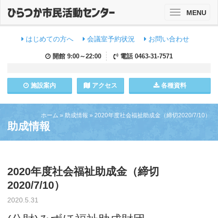
MENU
Toggle
navigation
はじめての方へ
会議室予約状況
お問い合わせ
開館
9:00～22:00
電話
0463-31-7571
施設
案内
アクセス
各種資料
ホーム
»
助成情報
»
2020年度社会福祉助成金（締切2020/7/10）
助成情報
2020年度社会福祉助成金（締切
2020/7/10）
2020.5.31