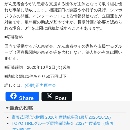
がん患者会やがん患者を支援する団体が主体となって取り組む優
れた事業に助成します。相談窓口の開設や小冊子の発行、シンポ
ジウムの開催、インターネットによる情報発信など、企画運営が
対象です。単年度の助成が基本ですが、長期計画が必要と認めら
れる場合、3年を上限に継続助成することもあります。
■応募資格
国内で活動するがん患者会、がん患者やその家族を支援するグル
ープ（医療機関内の患者会等を含む）など。法人格の有無は問い
ません。
■応募締切 2020年10月2日(金)必着
■助成金額は1件あたり50万円以下
詳しくは、
(公財)正力厚生会
Share
Post
最近の投稿
齋藤茂昭記念財団 2026年度助成事業(締切2026/10/15)
TOYO TIREグループ環境保護基金 2027年度募集（締切
2026/9/30)