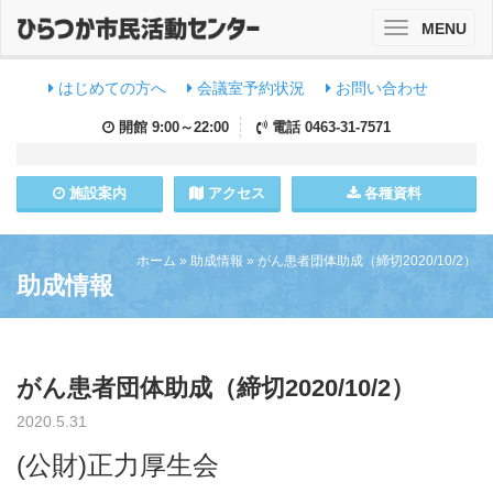
MENU
Toggle
navigation
はじめての方へ
会議室予約状況
お問い合わせ
開館
9:00～22:00
電話
0463-31-7571
施設
案内
アクセス
各種資料
ホーム
»
助成情報
»
がん患者団体助成（締切2020/10/2）
助成情報
がん患者団体助成（締切2020/10/2）
2020.5.31
(公財)正力厚生会