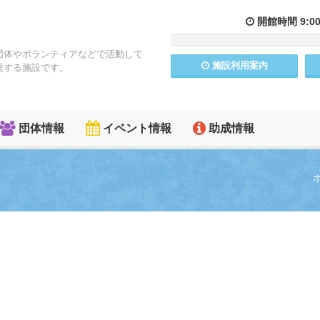
開館
時間
9:0
団体やボランティアなどで活動して
施設
利用
案内
援する施設です。
団体情報
イベント情報
助成情報