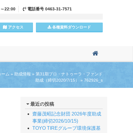
0～22:00
電話
番号
0463-31-7571
アクセス
各種資料
ダウンロード
ホーム
»
助成情報
»
第31期プロ・ナトゥーラ・ファンド
助成（締切2020/7/15）
»
762926_s
最近の投稿
齋藤茂昭記念財団 2026年度助成
事業(締切2026/10/15)
TOYO TIREグループ環境保護基