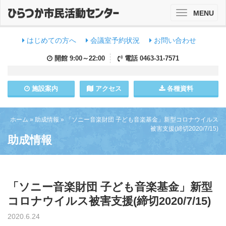
MENU
Toggle
navigation
はじめての方へ
会議室予約状況
お問い合わせ
開館
9:00～22:00
電話
0463-31-7571
施設
案内
アクセス
各種資料
ホーム
»
助成情報
»
「ソニー音楽財団 子ども音楽基金」新型コロナウイルス
被害支援(締切2020/7/15)
助成情報
「ソニー音楽財団 子ども音楽基金」新型
コロナウイルス被害支援(締切2020/7/15)
2020.6.24