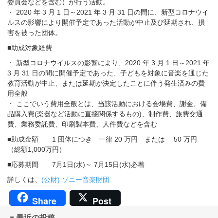
委員会などを含む）が行う活動。
・ 2020 年 3 月 1 日～2021 年 3 月 31 日の間に、新型コロナウイ
ルスの影響により開催予定であった活動が中止及び延期され、損
害を被った団体。
■助成対象経費
・ 新型コロナウイルスの影響により、2020 年 3 月 1 日～2021 年
3 月 31 日の間に開催予定であった、子どもを対象に音楽を通じた
教育活動が中止、または延期が決定したことに伴う発生済みの費
用全般
・ ここでいう費用全般とは、当該活動における会場費、謝金、備
品購入費(楽器など活動に直接関係するもの)、制作費、旅費交通
費、業務委託費、印刷製本費、人件費などを含む
■助成金額 1 団体につき 一律 20 万円 または 50 万円
（総額1,000万円）
■応募期間
7月1日(水)～ 7月15日(水)
必着
詳しくは、
(公財) ソニー音楽財団
Share
Post
最近の投稿