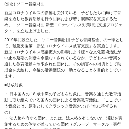
(公財) ソニー音楽財団
新型コロナウイルスの影響を受けている、子どもたちに向けて音
楽を通した教育活動を行う団体および若手演奏家を支援するた
め、「ソニー音楽財団 新型コロナウイルス対策特別支援プロジェ
クト」を立ち上げました。
2019年に設立した「ソニー音楽財団 子ども音楽基金」の一環とし
て、緊急支援策「新型コロナウイルス被害支援」を実施します。
新型コロナウイルス感染拡大の影響により様々な文化芸術活動が
中止や延期の決断を余儀なくされているなか、子どもへの音楽を
通した教育活動を制限された団体に、その損害への補填として助
成金を支給し、今後の活動継続の一助となることを目的としてい
ます。
■助成対象
・ 日本国内の 18 歳未満の子どもを対象に、音楽を通じた教育活
動に取り組んでいる国内の団体による音楽教育活動。（ここでい
う音楽とは、原則としてクラシック音楽およびそれに準ずるも
の）
・ 法人格を有する団体。または、法人格を有しないが、活動を実
施するための体制が整っている団体（グループ・サークル・実行