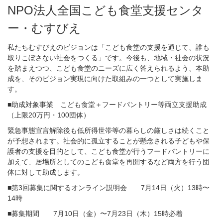
NPO法人全国こども食堂支援センタ
ー・むすびえ
私たちむすびえのビジョンは「こども食堂の支援を通じて、誰も
取りこぼさない社会をつくる」です。今後も、地域・社会の状況
を踏まえつつ、こども食堂のニーズに広く答えられるよう、本助
成を、そのビジョン実現に向けた取組みの一つとして実施しま
す。
■助成対象事業 こども食堂＋フードパントリー等両立支援助成
（上限20万円・100団体）
緊急事態宣言解除後も低所得世帯等の暮らしの厳しさは続くこと
が予想されます。社会的に孤立することが懸念される子どもや保
護者の支援を目的として、こども食堂が行うフードパントリーに
加えて、居場所としてのこども食堂を再開するなど両方を行う団
体に対して助成します。
■第3回募集に関するオンライン説明会 7月14日（火）13時〜
14時
■募集期間 7月10日（金）〜7月23日（木）15時必着