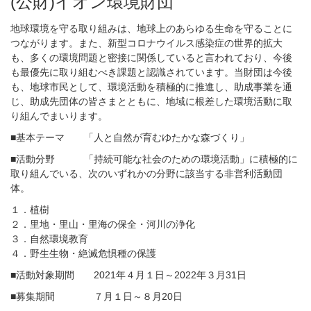
(公財)イオン環境財団
地球環境を守る取り組みは、地球上のあらゆる生命を守ることに
つながります。また、新型コロナウイルス感染症の世界的拡大
も、多くの環境問題と密接に関係していると言われており、今後
も最優先に取り組むべき課題と認識されています。当財団は今後
も、地球市民として、環境活動を積極的に推進し、助成事業を通
じ、助成先団体の皆さまとともに、地域に根差した環境活動に取
り組んでまいります。
■基本テーマ 「人と自然が育むゆたかな森づくり」
■活動分野 「持続可能な社会のための環境活動」に積極的に
取り組んでいる、次のいずれかの分野に該当する非営利活動団
体。
１．植樹
２．里地・里山・里海の保全・河川の浄化
３．自然環境教育
４．野生生物・絶滅危惧種の保護
■活動対象期間 2021年４月１日～2022年３月31日
■募集期間 ７月１日～８月20日