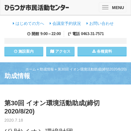
MENU
Toggle
navigation
はじめての方へ
会議室予約状況
お問い合わせ
開館
9:00～22:00
電話
0463-31-7571
施設
案内
アクセス
各種資料
ホーム
»
助成情報
»
第30回 イオン環境活動助成(締切2020/8/20)
助成情報
第30回 イオン環境活動助成(締切
2020/8/20)
2020.7.18