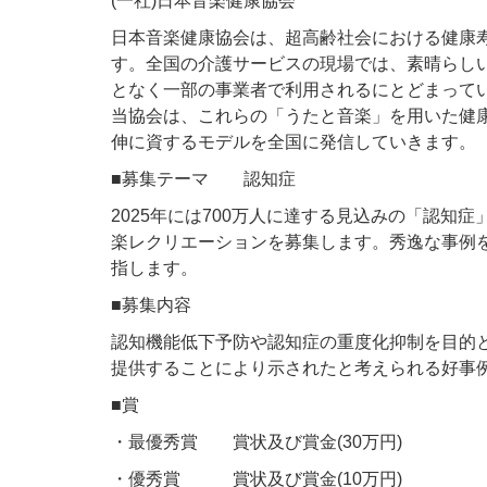
(一社)日本音楽健康協会
日本音楽健康協会は、超高齢社会における健康
す。全国の介護サービスの現場では、素晴らし
となく一部の事業者で利用されるにとどまって
当協会は、これらの「うたと音楽」を用いた健
伸に資するモデルを全国に発信していきます。
■募集テーマ 認知症
2025年には700万人に達する見込みの「認
楽レクリエーションを募集します。秀逸な事例
指します。
■募集内容
認知機能低下予防や認知症の重度化抑制を目的
提供することにより示されたと考えられる好事
■賞
・最優秀賞 賞状及び賞金(30万円)
・優秀賞 賞状及び賞金(10万円)