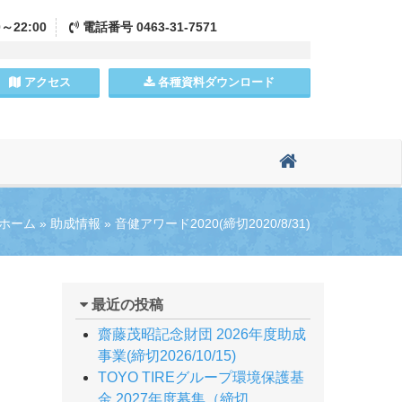
0～22:00
電話
番号
0463-31-7571
アクセス
各種資料
ダウンロード
ホーム
»
助成情報
»
音健アワード2020(締切2020/8/31)
最近の投稿
齋藤茂昭記念財団 2026年度助成
事業(締切2026/10/15)
TOYO TIREグループ環境保護基
金 2027年度募集（締切