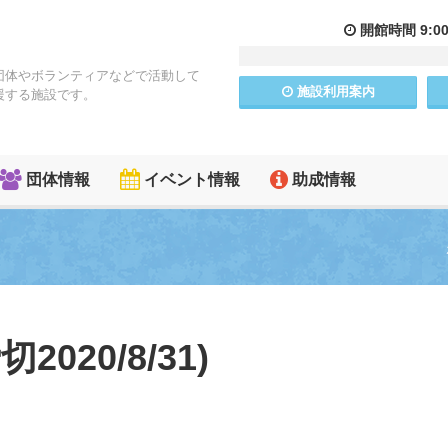
開館
時間
9:0
団体やボランティアなどで活動して
施設
利用
案内
援する施設です。
団体情報
イベント情報
助成情報
020/8/31)