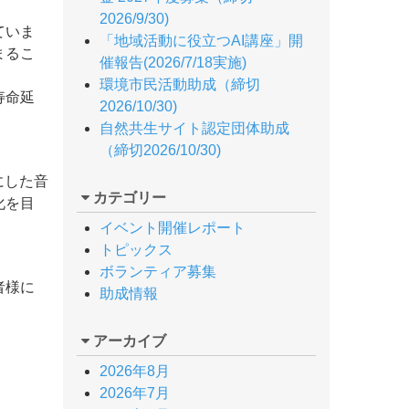
2026/9/30)
ていま
「地域活動に役立つAI講座」開
まるこ
催報告(2026/7/18実施)
環境市民活動助成（締切
寿命延
2026/10/30)
自然共生サイト認定団体助成
（締切2026/10/30)
にした音
カテゴリー
化を目
イベント開催レポート
トピックス
ボランティア募集
者様に
助成情報
アーカイブ
2026年8月
2026年7月