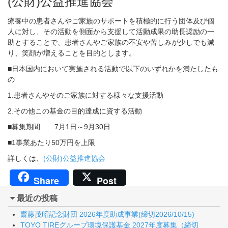
(公財)公益推進協会
療養中の患者さんやご家族のサポートを積極的に行う団体及び個
人に対し、その活動を側面から支援して活動成果の助長奨励の一
助とすることで、患者さんやご家族の不安や苦しみが少しでも減
り、笑顔が増えることを目的とします。
■日本国内において実施される活動で以下のいずれかを満たしたも
の
1.患者さんやそのご家族に対する様々な支援活動
2.その他この基金の目的達成に資する活動
■募集期間 7月1日～9月30日
■1事業あたり50万円を上限
詳しくは、
(公財)公益推進協会
Share
Post
最近の投稿
齋藤茂昭記念財団 2026年度助成事業(締切2026/10/15)
TOYO TIREグループ環境保護基金 2027年度募集（締切