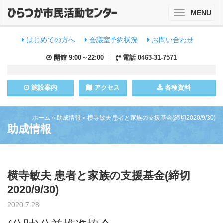
MENU
Toggle
navigation
はじめての方へ
会議室予約状況
お問い合わせ
開館
9:00～22:00
電話
0463-31-7571
施設
案内
アクセス
各種資料
ホーム
»
助成情報
»
横寺敏夫 患者と家族の支援基金(締切2020/9/30)
助成情報
横寺敏夫 患者と家族の支援基金(締切
2020/9/30)
2020.7.28