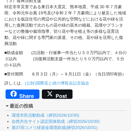
（３）復興活動支援
特定非常災害である東日本大震災、熊本地震、平成 30 年７月豪
雨、令和元年台風 19号及び令和 2 年 7 月豪雨により被災した地域
における仮設住宅の周辺や公共的な空間などにおける花や緑を活
用した復興活動で次のもの花や緑の苗木の植栽、花壇やプランタ
ーなどの整備や栽培指導、切り花や寄せ植え等の多様な花育活
動、花や緑に関する専門家の派遣、その他、花や緑を活用した復
興活動
■助成金額 (2)活動・行催事一件当たり５０万円以内で、４分の
３以内 (3)復興活動支援一件当たり５０万円以内で、５分
の４以内
■受付期間 ８月３日（月）～９月11日（金）（当日消印有効）
詳しくは、
(公財)国際花と緑の博覧会記念協会
Share
Post
最近の投稿
環境市民活動助成（締切2026/10/30)
自然共生サイト認定団体助成（締切2026/10/30)
第37回コメリ緑資金環境助成(締切2026/10/31)