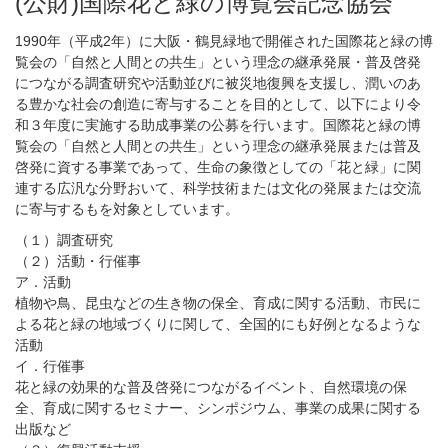
(公財)国際花と緑の博覧会記念協会
1990年（平成2年）に大阪・鶴見緑地で開催された国際花と緑の博
覧会の「自然と人間との共生」という理念の継承発展・普及啓発
につながる調査研究や活動並びに被災地復興を支援し、潤いのあ
る豊かな社会の創造に寄与することを目的として、以下により令
和３年度に実施する助成事業の公募を行います。国際花と緑の博
覧会の「自然と人間との共生」という理念の継承発展または普及
啓発に資する事業であって、生命の象徴としての「花と緑」に関
連する広汎な分野おいて、科学技術または文化の発展または交流
に寄与するもを対象としています。
（１）調査研究
（２）活動・行催事
ア．活動
植物や鳥、昆虫などの生き物の保全、育成に関する活動、市民に
よる花と緑の地域づくりに関して、全国的にも好例となるような
活動
イ．行催事
花と緑の効果的な普及啓発につながるイベント、自然環境の保
全、育成に関するセミナー、シンポジウム、事業の成果に関する
出版など