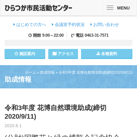
MENU
Toggle
navigation
はじめての方へ
会議室予約状況
お問い合わせ
開館
9:00～22:00
電話
0463-31-7571
施設
案内
アクセス
各種資料
ホーム
»
助成情報
»
令和3年度 花博自然環境助成(締切2020/9/11)
助成情報
令和3年度 花博自然環境助成(締切
2020/9/11)
2020.8.1