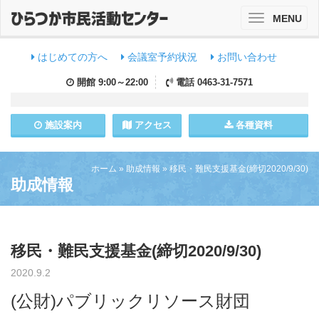
MENU
Toggle
navigation
はじめての方へ
会議室予約状況
お問い合わせ
開館
9:00～22:00
電話
0463-31-7571
施設
案内
アクセス
各種資料
ホーム
»
助成情報
»
移民・難民支援基金(締切2020/9/30)
助成情報
移民・難民支援基金(締切2020/9/30)
2020.9.2
(公財)パブリックリソース財団