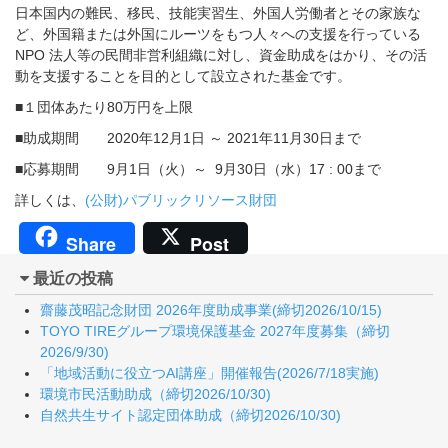
日本国内の難民、移民、技能実習生、外国人労働者とその家族な
ど、外国籍または外国にルーツをもつ人々への支援を行っている
NPO 法人等の民間非営利組織に対し、資金助成をはかり、その活
動を支援することを目的として設立された基金です。
■１団体あたり80万円を上限
■助成期間 2020年12月1日 ～ 2021年11月30日まで
■応募期間 9月1日（火）～ 9月30日（水）17 : 00まで
詳しくは、
(公財)パブリックリソース財団
Share
Post
最近の投稿
齋藤茂昭記念財団 2026年度助成事業(締切2026/10/15)
TOYO TIREグループ環境保護基金 2027年度募集（締切
2026/9/30)
「地域活動に役立つAI講座」開催報告(2026/7/18実施)
環境市民活動助成（締切2026/10/30)
自然共生サイト認定団体助成（締切2026/10/30)