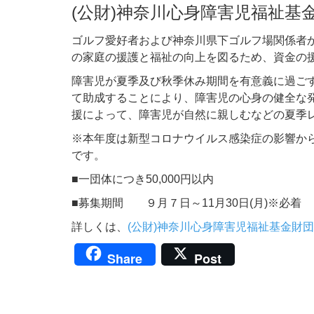
(公財)神奈川心身障害児福祉基
ゴルフ愛好者および神奈川県下ゴルフ場関係者
の家庭の援護と福祉の向上を図るため、資金の
障害児が夏季及び秋季休み期間を有意義に過ご
て助成することにより、障害児の心身の健全な
援によって、障害児が自然に親しむなどの夏季
※本年度は新型コロナウイルス感染症の影響か
です。
■一団体につき50,000円以内
■募集期間 ９月７日～11月30日(月)※必着
詳しくは、
(公財)神奈川心身障害児福祉基金財団
Share
Post