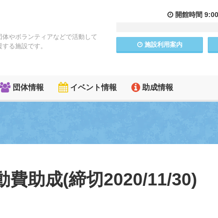
開館
時間
9:0
団体やボランティアなどで活動して
施設
利用
案内
援する施設です。
団体情報
イベント情報
助成情報
成(締切2020/11/30)