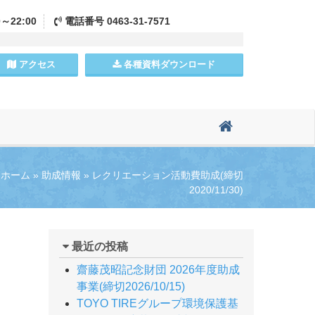
0～22:00
電話
番号
0463-31-7571
アクセス
各種資料
ダウンロード
ホーム
»
助成情報
»
レクリエーション活動費助成(締切
2020/11/30)
最近の投稿
齋藤茂昭記念財団 2026年度助成
事業(締切2026/10/15)
TOYO TIREグループ環境保護基