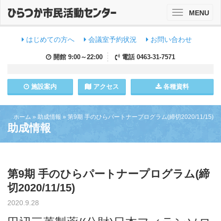
MENU
Toggle
navigation
はじめての方へ
会議室予約状況
お問い合わせ
開館
9:00～22:00
電話
0463-31-7571
施設
案内
アクセス
各種資料
ホーム
»
助成情報
»
第9期 手のひらパートナープログラム(締切2020/11/15)
助成情報
第9期 手のひらパートナープログラム(締
切2020/11/15)
2020.9.28