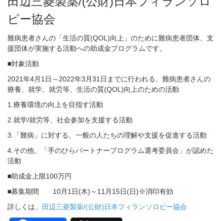
田辺三菱製薬/(公財)日本フィランソロ
ピー協会
難病患者さんの「生活の質(QOL)向上」のために難病患者団体、支
援団体が実施する活動への助成金プログラムです。
■対象活動
2021年4月1日～2022年3月31日までに行われる、難病患者さんの
療養、就学、就労等、生活の質(QOL)向上のための活動
1.療養環境の向上を目指す活動
2.就学/就労等、社会参加を支援する活動
3.「難病」に対する、一般の人たちの理解や支援を促進する活動
4.その他、「手のひらパートナープログラム選考委員会」が認めた
活動
■助成金上限100万円
■募集期間 10月1日(木)～11月15日(日)※消印有効
詳しくは、
田辺三菱製薬/(公財)日本フィランソロピー協会