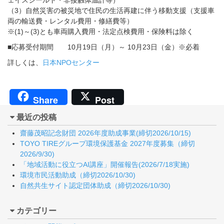
ェイスシールド・非接触体温計等）
（3）自然災害の被災地で住民の生活再建に伴う移動支援（支援車
両の輸送費・レンタル費用・修繕費等）
※(1)～(3)とも車両購入費用・法定点検費用・保険料は除く
■応募受付期間 10月19日（月）～ 10月23日（金）※必着
詳しくは、
日本NPOセンター
Share
Post
最近の投稿
齋藤茂昭記念財団 2026年度助成事業(締切2026/10/15)
TOYO TIREグループ環境保護基金 2027年度募集（締切
2026/9/30)
「地域活動に役立つAI講座」開催報告(2026/7/18実施)
環境市民活動助成（締切2026/10/30)
自然共生サイト認定団体助成（締切2026/10/30)
カテゴリー