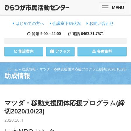
MENU
Toggle
navigation
はじめての方へ
会議室予約状況
お問い合わせ
開館
9:00～22:00
電話
0463-31-7571
施設
案内
アクセス
各種資料
ホーム
»
助成情報
»
マツダ・移動支援団体応援プログラム(締切2020/10/23)
助成情報
マツダ・移動支援団体応援プログラム(締
切2020/10/23)
2020.10.4