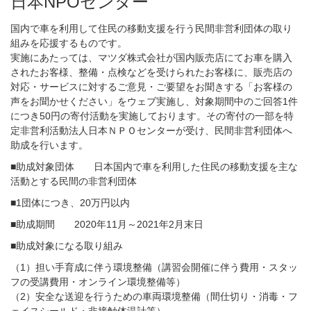
日本NPOセンター
国内で車を利用して住民の移動支援を行う民間非営利団体の取り
組みを応援するものです。
実施にあたっては、マツダ株式会社が国内販売店にてお車を購入
されたお客様、整備・点検などを受けられたお客様に、販売店の
対応・サービスに対するご意見・ご要望をお聞きする「お客様の
声をお聞かせください」をウェブ実施し、対象期間中のご回答1件
につき50円の寄付活動を実施しております。その寄付の一部を特
定非営利活動法人日本ＮＰＯセンターが受け、民間非営利団体へ
助成を行います。
■助成対象団体 日本国内で車を利用した住民の移動支援を主な
活動とする民間の非営利団体
■1団体につき、20万円以内
■助成期間 2020年11月～2021年2月末日
■助成対象になる取り組み
（1）担い手育成に伴う環境整備（講習会開催に伴う費用・スタッ
フの受講費用・オンライン環境整備等）
（2）安全な送迎を行うための車両環境整備（間仕切り・消毒・フ