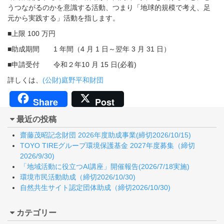
うつながるのかを意識する活動、つまり「地球的規模で考え、足
元から実践する」活動を指します。
■上限 100 万円
■助成期間 1 年間（4 月 1 日～翌年 3 月 31 日）
■申請受付 令和２年10 月 15 日(必着)
詳しくは、
(公財)庭野平和財団
Share
Post
最近の投稿
齋藤茂昭記念財団 2026年度助成事業(締切2026/10/15)
TOYO TIREグループ環境保護基金 2027年度募集（締切
2026/9/30)
「地域活動に役立つAI講座」開催報告(2026/7/18実施)
環境市民活動助成（締切2026/10/30)
自然共生サイト認定団体助成（締切2026/10/30)
カテゴリー