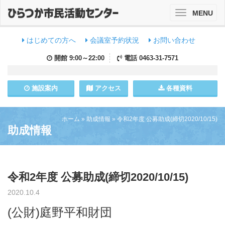
MENU
Toggle
navigation
はじめての方へ
会議室予約状況
お問い合わせ
開館
9:00～22:00
電話
0463-31-7571
施設
案内
アクセス
各種資料
ホーム
»
助成情報
»
令和2年度 公募助成(締切2020/10/15)
助成情報
令和2年度 公募助成(締切2020/10/15)
2020.10.4
(公財)庭野平和財団