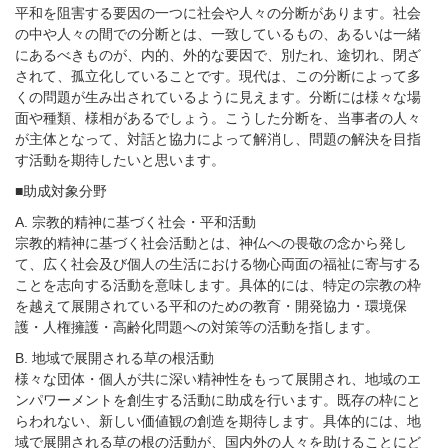
平和を阻害する要因の一つに社会や人々の分断があります。社会
の中や人々の間での分断とは、一致しているもの、あるいは一緒
にあるべきものが、内的、外的な要因で、別たれ、途切れ、閉ざ
されて、孤立化していることです。現代は、この分断によって多
くの問題が生み出されているように見えます。分断には様々な場
面や種類、様相があるでしょう。こうした分断を、当事者の人々
が主体となって、対話と協力によって解消し、問題の解決を目指
す活動を期待したいと思います。
■助成対象分野
A. 宗教的精神に基づく社会・平和活動
宗教的精神に基づく社会活動とは、神仏への畏敬の念から発し
て、広く社会及び個人の生活における物心両面の福祉に寄与する
ことを志向する活動を意味します。具体的には、特定の宗教の枠
を越えて展開されている平和のための教育・開発協力・環境保
護・人権擁護・高齢化問題への対策等の活動を指します。
B. 地域で展開される草の根活動
様々な団体・個人が共に深い精神性をもって展開され、地域のエ
ンパワーメントを創生する活動に助成を行います。既存の枠にと
らわれない、新しい価値観の創造を期待します。具体的には、地
域で展開される草の根の活動が、国内外の人々を助けることにど