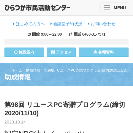
MENU
Toggle
navigation
はじめての方へ
会議室予約状況
お問い合わせ
開館
9:00～22:00
電話
0463-31-7571
施設
案内
アクセス
各種資料
ホーム
»
助成情報
»
第98回 リユースPC寄贈プログラム(締切2020/11/10)
助成情報
第98回 リユースPC寄贈プログラム(締切
2020/11/10)
2020.10.14