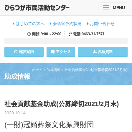
MENU
Toggle
navigation
はじめての方へ
会議室予約状況
お問い合わせ
開館
9:00～22:00
電話
0463-31-7571
施設
案内
アクセス
各種資料
ホーム
»
助成情報
»
社会貢献基金助成(公募締切2021/2月末)
助成情報
社会貢献基金助成(公募締切2021/2月末)
2020.10.14
(一財)冠婚葬祭文化振興財団