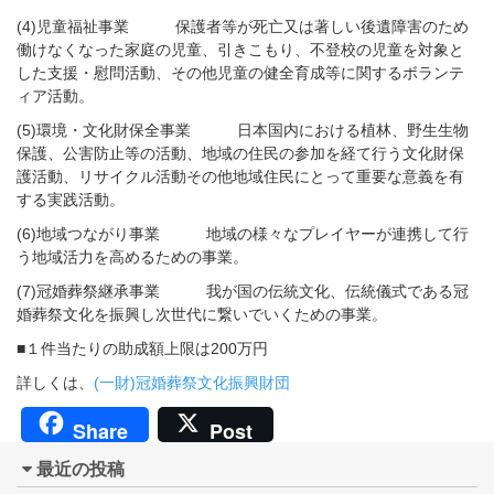
(4)児童福祉事業 保護者等が死亡又は著しい後遺障害のため
働けなくなった家庭の児童、引きこもり、不登校の児童を対象と
した支援・慰問活動、その他児童の健全育成等に関するボランテ
ィア活動。
(5)環境・文化財保全事業 日本国内における植林、野生生物
保護、公害防止等の活動、地域の住民の参加を経て行う文化財保
護活動、リサイクル活動その他地域住民にとって重要な意義を有
する実践活動。
(6)地域つながり事業 地域の様々なプレイヤーが連携して行
う地域活力を高めるための事業。
(7)冠婚葬祭継承事業 我が国の伝統文化、伝統儀式である冠
婚葬祭文化を振興し次世代に繋いでいくための事業。
■１件当たりの助成額上限は200万円
詳しくは、
(一財)冠婚葬祭文化振興財団
Share
Post
最近の投稿