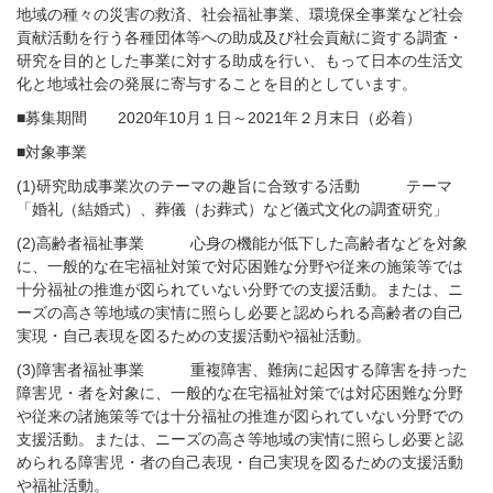
地域の種々の災害の救済、社会福祉事業、環境保全事業など社会
貢献活動を行う各種団体等への助成及び社会貢献に資する調査・
研究を目的とした事業に対する助成を行い、もって日本の生活文
化と地域社会の発展に寄与することを目的としています。
■募集期間 2020年10月１日～2021年２月末日（必着）
■対象事業
(1)研究助成事業次のテーマの趣旨に合致する活動 テーマ
「婚礼（結婚式）、葬儀（お葬式）など儀式文化の調査研究」
(2)高齢者福祉事業 心身の機能が低下した高齢者などを対象
に、一般的な在宅福祉対策で対応困難な分野や従来の施策等では
十分福祉の推進が図られていない分野での支援活動。または、ニ
ーズの高さ等地域の実情に照らし必要と認められる高齢者の自己
実現・自己表現を図るための支援活動や福祉活動。
(3)障害者福祉事業 重複障害、難病に起因する障害を持った
障害児・者を対象に、一般的な在宅福祉対策では対応困難な分野
や従来の諸施策等では十分福祉の推進が図られていない分野での
支援活動。または、ニーズの高さ等地域の実情に照らし必要と認
められる障害児・者の自己表現・自己実現を図るための支援活動
や福祉活動。