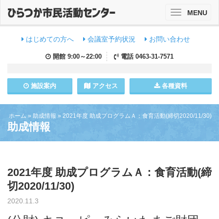
MENU
Toggle
navigation
はじめての方へ
会議室予約状況
お問い合わせ
開館
9:00～22:00
電話
0463-31-7571
施設
案内
アクセス
各種資料
ホーム
»
助成情報
»
2021年度 助成プログラムＡ：食育活動(締切2020/11/30)
助成情報
2021年度 助成プログラムＡ：食育活動(締
切2020/11/30)
2020.11.3