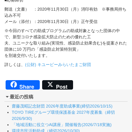
■応募締切
郵送（文書） ：2020年11月30日（月）消印有効 ※事務局持ち
込み不可
メール（添付）：2020年11月30日（月）正午受信
※今回のすべての助成プログラムの助成対象となった団体の中
で、新型コロナ感染拡大防止のための優れた工
夫、ユニークな取り組み(実現性、感染防止効果含む)を提案された
団体に10 万円の「感染防止対策特別賞」
を別途交付いたします。
詳しくは、
(公財) キユーピーみらいたまご財団
Share
Post
最近の投稿
齋藤茂昭記念財団 2026年度助成事業(締切2026/10/15)
TOYO TIREグループ環境保護基金 2027年度募集（締切
2026/9/30)
「地域活動に役立つAI講座」開催報告(2026/7/18実施)
環境市民活動助成（締切2026/10/30)