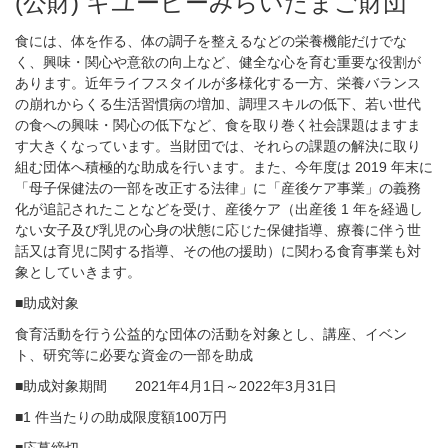
(公財) キユーピーみらいたまご財団
食には、体を作る、体の調子を整えるなどの栄養機能だけでな
く、興味・関心や意欲の向上など、健全な心を育む重要な役割が
あります。近年ライフスタイルが多様化する一方、栄養バランス
の崩れからくる生活習慣病の増加、調理スキルの低下、若い世代
の食への興味・関心の低下など、食を取り巻く社会課題はますま
す大きくなっています。当財団では、それらの課題の解決に取り
組む団体へ積極的な助成を行います。また、今年度は 2019 年末に
「母子保健法の一部を改正する法律」に「産後ケア事業」の義務
化が追記されたことなどを受け、産後ケア（出産後 1 年を経過し
ない女子及び乳児の心身の状態に応じた保健指導、療養に伴う世
話又は育児に関する指導、その他の援助）に関わる食育事業も対
象としていきます。
■助成対象
食育活動を行う公益的な団体の活動を対象とし、講座、イベン
ト、研究等に必要な資金の一部を助成
■助成対象期間 2021年4月1日～2022年3月31日
■1 件当たりの助成限度額100万円