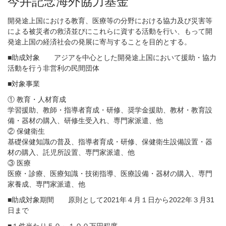
今井記念海外協力基金
開発途上国における教育、医療等の分野における協力及び災害等
による被災者の救済並びにこれらに資する活動を行い、もって開
発途上国の経済社会の発展に寄与することを目的とする。
■助成対象 アジアを中心とした開発途上国において援助・協力
活動を行う非営利の民間団体
■対象事業
① 教育・人材育成
学習援助、教師・指導者育成・研修、奨学金援助、教材・教育設
備・器材の購入、研修生受入れ、専門家派遣、他
② 保健衛生
基礎保健知識の普及、指導者育成・研修、保健衛生設備設置・器
材の購入、託児所設置、専門家派遣、他
③ 医療
医療・診療、医療知識・技術指導、医療設備・器材の購入、専門
家養成、専門家派遣、他
■助成対象期間 原則として2021年４月１日から2022年３月31
日まで