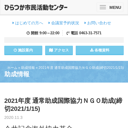
MENU
Toggle
navigation
はじめての方へ
会議室予約状況
お問い合わせ
開館
9:00～22:00
電話
0463-31-7571
施設
案内
アクセス
各種資料
ホーム
»
助成情報
»
2021年度 通常助成国際協力ＮＧＯ助成(締切2021/1/15)
助成情報
2021年度 通常助成国際協力ＮＧＯ助成(締
切2021/1/15)
2020.11.3