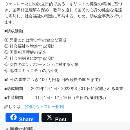
ウェスレー財団の設立目的である「キリストの博愛の精神に基づ
き、国際相互理解を深め、教育を通して国民の心身の健全な発達
に寄与し、社会福祉の増進に寄与する」ため、助成金事業を行い
ます。
■助成活動
① 児童または青少年の健全な育成
② 社会福祉を増進する活動
③ 国際相互理解の促進
④ 社会的弱者に対する活動
⑤ 女性のエンパワーメントに対する活動
⑥ 地域コミュニティの活性化
■1 件の事業につき 100 万円を上限(経費の80％まで)
■助成期間 2021年4月1日～2022年3月31 日に実施される事業
■申請期間 11月1日～12月15日（当日の消印有効）
詳しくは、
(公財)ウェスレー財団
Share
Post
最近の投稿