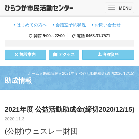
MENU
Toggle
navigation
はじめての方へ
会議室予約状況
お問い合わせ
開館
9:00～22:00
電話
0463-31-7571
施設
案内
アクセス
各種資料
ホーム
»
助成情報
»
2021年度 公益活動助成金(締切2020/12/15)
助成情報
2021年度 公益活動助成金(締切2020/12/15)
2020.11.3
(公財)ウェスレー財団