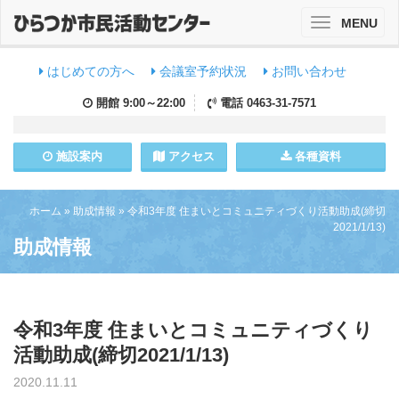
MENU
Toggle
navigation
はじめての方へ
会議室予約状況
お問い合わせ
開館
9:00～22:00
電話
0463-31-7571
施設
案内
アクセス
各種資料
ホーム
»
助成情報
»
令和3年度 住まいとコミュニティづくり活動助成(締切
2021/1/13)
助成情報
令和3年度 住まいとコミュニティづくり
活動助成(締切2021/1/13)
2020.11.11