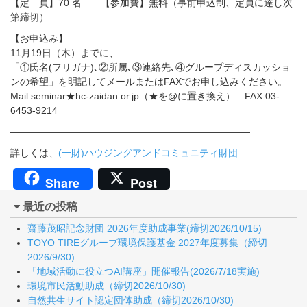
【定 員】70 名 【参加費】無料（事前申込制、定員に達し次
第締切）
【お申込み】
11月19日（木）までに、
「①氏名(フリガナ)､②所属､③連絡先､④グループディスカッショ
ンの希望」を明記してメールまたはFAXでお申し込みください。
Mail:seminar★hc-zaidan.or.jp（★を@に置き換え） FAX:03-
6453-9214
—————————————————————————
詳しくは、
(一財)ハウジングアンドコミュニティ財団
Share
Post
最近の投稿
齋藤茂昭記念財団 2026年度助成事業(締切2026/10/15)
TOYO TIREグループ環境保護基金 2027年度募集（締切
2026/9/30)
「地域活動に役立つAI講座」開催報告(2026/7/18実施)
環境市民活動助成（締切2026/10/30)
自然共生サイト認定団体助成（締切2026/10/30)