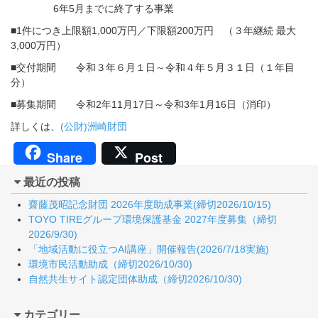
6年5月までに終了する事業
■1件につき上限額1,000万円／下限額200万円 （３年継続 最大
3,000万円）
■交付期間 令和３年６月１日～令和４年５月３１日（１年目
分）
■募集期間 令和2年11月17日～令和3年1月16日（消印）
詳しくは、
(公財)洲崎財団
Share
Post
最近の投稿
齋藤茂昭記念財団 2026年度助成事業(締切2026/10/15)
TOYO TIREグループ環境保護基金 2027年度募集（締切
2026/9/30)
「地域活動に役立つAI講座」開催報告(2026/7/18実施)
環境市民活動助成（締切2026/10/30)
自然共生サイト認定団体助成（締切2026/10/30)
カテゴリー