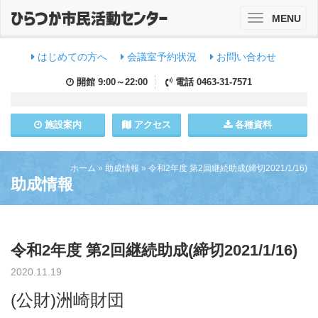
MENU
Toggle
navigation
はじめての方へ
会議室予約状況
お問い合わせ
開館
9:00～22:00
電話
0463-31-7571
施設
案内
アクセス
各種資料
ホーム
»
助成情報
»
令和2年度 第2回継続助成(締切2021/1/16)
助成情報
令和2年度 第2回継続助成(締切2021/1/16)
2020.11.19
(公財)洲崎財団