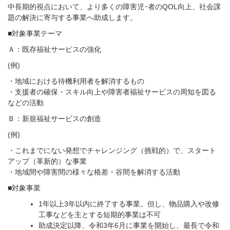
中長期的視点において、より多くの障害児･者のQOL向上、社会課
題の解決に寄与する事業へ助成します。
■対象事業テーマ
Ａ：既存福祉サービスの強化
(例)
・地域における待機利用者を解消するもの
・支援者の確保・スキル向上や障害者福祉サービスの周知を図る
などの活動
Ｂ：新規福祉サービスの創造
(例)
・これまでにない発想でチャレンジング（挑戦的）で、スタート
アップ（革新的）な事業
・地域間や障害間の様々な格差・谷間を解消する活動
■対象事業
1年以上3年以内に終了する事業。但し、物品購入や改修
工事などを主とする短期的事業は不可
助成決定以降、令和3年6月に事業を開始し、最長で令和