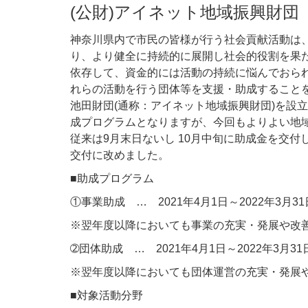
(公財)アイネット地域振興財団
神奈川県内で市民の皆様が行う社会貢献活動は
り、より健全に持続的に展開し社会的役割を果
依存して、資金的には活動の持続に悩んでおら
れらの活動を行う団体等を支援・助成することを目
池田財団(通称：アイネット地域振興財団)を設立
成プログラムとなりますが、今回もよりよい地
従来は9月末日ないし 10月中旬に助成金を交
交付に改めました。
■助成プログラム
①事業助成 … 2021年4月1日～2022年3
※翌年度以降においても事業の充実・発展や改
➁団体助成 … 2021年4月1日～2022年3
※翌年度以降においても団体運営の充実・発展
■対象活動分野