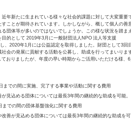
、近年新たに生まれている様々な社会的課題に対して大変重要
たすことが期待されています。しかしながら、概して個人の善
れる団体等が多いのではないでしょうか。この様な状況を踏ま
的として 2019年3月に一般財団法人NPO 法人等支援
し、2020年1月には公益認定を取得しました。財団として3回
域社会の発展に貢献する活動を公募し、助成を行ってまいりま
付しておりましたが、年度の早い時期からご活用いただける様、
月31日までの間に実施、完了する事業や活動に関する費用
善が見込める団体については最長3年間の継続的な助成を可能。
月31日までの間の団体基盤強化に関する費用
や改善が見込める団体については最長3年間の継続的な助成を可