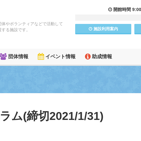
開館
時間
9:0
団体やボランティアなどで活動して
施設
利用
案内
援する施設です。
団体情報
イベント情報
助成情報
ム(締切2021/1/31)