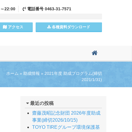
0～22:00
電話
番号
0463-31-7571
アクセス
各種資料
ダウンロード
ホーム
»
助成情報
»
2021年度 助成プログラム(締切
2021/1/31)
最近の投稿
齋藤茂昭記念財団 2026年度助成
事業(締切2026/10/15)
TOYO TIREグループ環境保護基