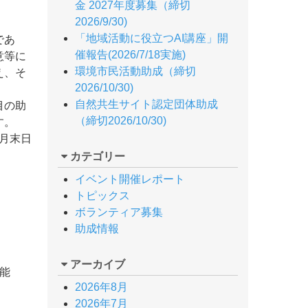
金 2027年度募集（締切
2026/9/30)
「地域活動に役立つAI講座」開
であ
催報告(2026/7/18実施)
意等に
環境市民活動助成（締切
え、そ
2026/10/30)
自然共生サイト認定団体助成
目の助
（締切2026/10/30)
す。
6月末日
カテゴリー
イベント開催レポート
トピックス
ボランティア募集
助成情報
アーカイブ
能
2026年8月
2026年7月