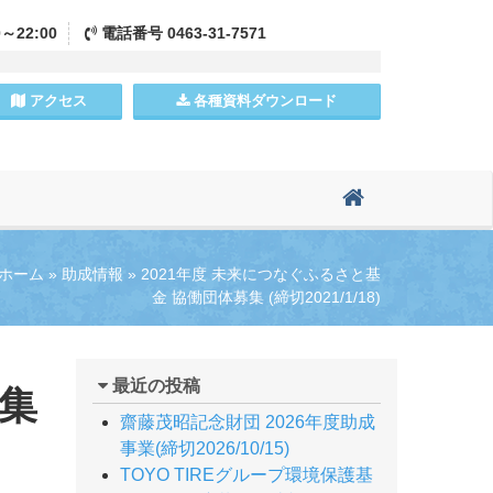
0～22:00
電話
番号
0463-31-7571
アクセス
各種資料
ダウンロード
ホーム
»
助成情報
»
2021年度 未来につなぐふるさと基
金 協働団体募集 (締切2021/1/18)
最近の投稿
募集
齋藤茂昭記念財団 2026年度助成
事業(締切2026/10/15)
TOYO TIREグループ環境保護基