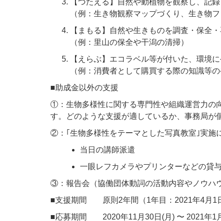
【つたえる】自然や動植物を観察し、記録
（例：生き物観察マップづくり、生き物フ
【まもる】自然や生きものを調査・保全・
（例：里山の保全や干潟の清掃）
【えらぶ】エコラベル等が付いた、環境に
（例：消費者として購買する際の知識等の
■助成金以外の支援
①：生物多様性に関する専門性や組織運営力の
す。どのような支援が適しているか、事務局が個
②：｢生物多様性をテーマとした写真教室｣実施
当日の講師派遣
一眼レフカメラやプリンターなどの貸与
③：報告会（協働団体動詞の活動内容やノウハ
■支援期間 原則2年間（1年目：2021年4月1日〜
​■応募期間 2020年11月30日(月) 〜 2021