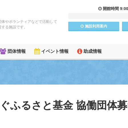
開館
時間
9:0
団体やボランティアなどで活動して
施設
利用
案内
援する施設です。
団体情報
イベント情報
助成情報
つなぐふるさと基金 協働団体