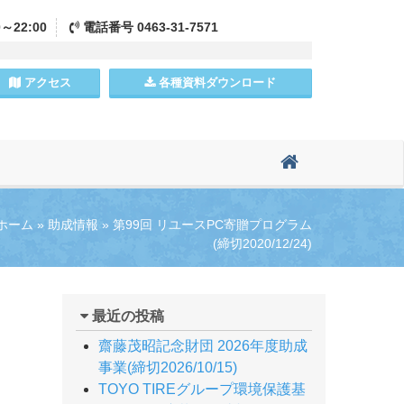
0～22:00
電話
番号
0463-31-7571
アクセス
各種資料
ダウンロード
ホーム
»
助成情報
»
第99回 リユースPC寄贈プログラム
(締切2020/12/24)
最近の投稿
齋藤茂昭記念財団 2026年度助成
事業(締切2026/10/15)
TOYO TIREグループ環境保護基