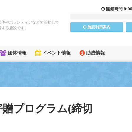
開館
時間
9:0
団体やボランティアなどで活動して
施設
利用
案内
援する施設です。
団体情報
イベント情報
助成情報
寄贈プログラム(締切