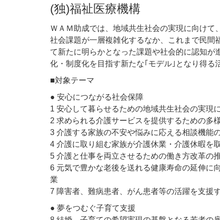
(独)福祉医療機構
ＷＡＭ助成では、地域共生社会の実現に向けて
社会課題が一層複雑化するなか、これまで民間
て新たに明らかとなった課題や社会的に認知が
化・制度化を目指す新たな｢モデル｣となり得る
■対象テーマ
● 安心につながる社会保障
1 安心して暮らせるための地域共生社会の実現
2 求められる介護サービスを提供するための多
3 介護する家族の不安や悩みに応える相談機能
4 介護に取り組む家族が介護休業・介護休暇を
5 介護と仕事を両立させるための働き方改革の
6 元気で豊かな老後を送れる健康寿命の延伸に
業
7 障害者、難病患者、がん患者等の活躍を支援
● 夢をつむぐ子育て支援
8 結婚、子育ての希望実現の基盤となる若者の