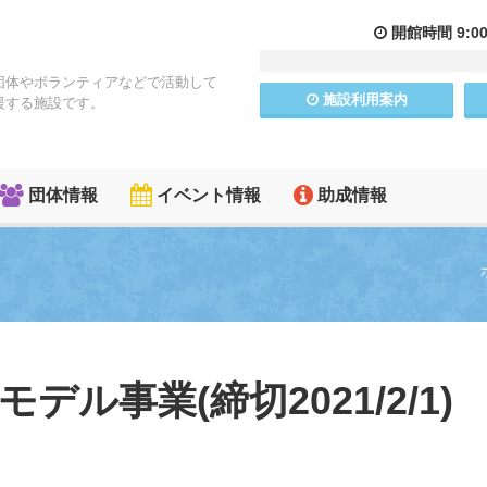
開館
時間
9:0
団体やボランティアなどで活動して
施設
利用
案内
援する施設です。
団体情報
イベント情報
助成情報
デル事業(締切2021/2/1)