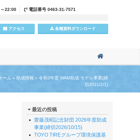
0～22:00
電話
番号
0463-31-7571
アクセス
各種資料
ダウンロード
ホーム
»
助成情報
»
令和3年度 WAM助成 モデル事業(締
切2021/2/1)
最近の投稿
齋藤茂昭記念財団 2026年度助成
事業(締切2026/10/15)
TOYO TIREグループ環境保護基