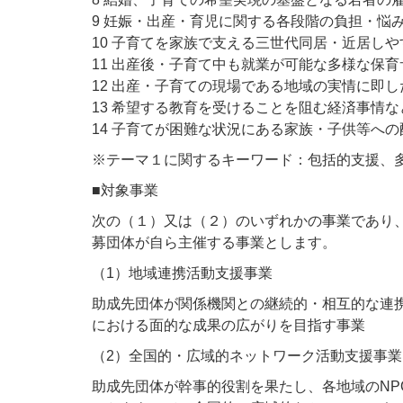
9 妊娠・出産・育児に関する各段階の負担・悩
10 子育てを家族で支える三世代同居・近居し
11 出産後・子育て中も就業が可能な多様な保
12 出産・子育ての現場である地域の実情に即
13 希望する教育を受けることを阻む経済事情
14 子育てが困難な状況にある家族・子供等へ
※テーマ１に関するキーワード：包括的支援、
■対象事業
次の（１）又は（２）のいずれかの事業であり
募団体が自ら主催する事業とします。
（1）地域連携活動支援事業
助成先団体が関係機関との継続的・相互的な連
における面的な成果の広がりを目指す事業
（2）全国的・広域的ネットワーク活動支援事業
助成先団体が幹事的役割を果たし、各地域のN