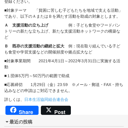
登録ください。
■対象テーマ 「貧困に苦しむ子どもたちを地域で支える活動」
であり、以下のＡまたはＢを満たす活動を助成の対象とします。
Ａ 支援活動の立ち上げ
例：子ども食堂やフードパン
トリーの新たな立ち上げ、新たな支援活動ネットワークの構築な
ど
Ｂ 既存の支援活動の継続と拡大
例：現在取り組んでいる子ど
も食堂や学習支援などの開催頻度や拠点拡大など
■対象事業期間 2021年4月1日～2022年3月31日に実施する活
動
■１団体5万円～50万円の範囲で助成
■応募締切 1月29日（金）23:59 ※メール・郵送・FAX・持ち
込みなどの申請はご対応できません。
詳しくは、
日本生活協同組合連合会
Share
Post
最近の投稿