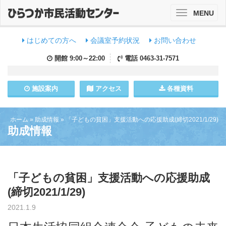
MENU
Toggle
navigation
はじめての方へ
会議室予約状況
お問い合わせ
開館
9:00～22:00
電話
0463-31-7571
施設
案内
アクセス
各種資料
ホーム
»
助成情報
»
「子どもの貧困」支援活動への応援助成(締切2021/1/29)
助成情報
「子どもの貧困」支援活動への応援助成
(締切2021/1/29)
2021.1.9