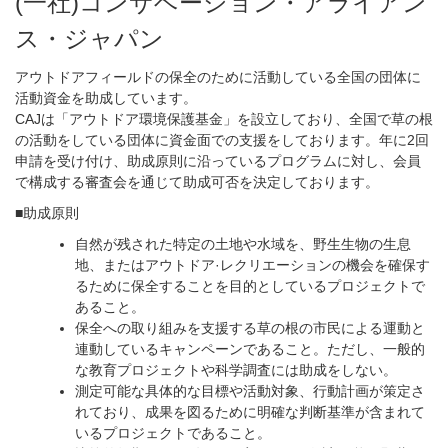
(一社)コンサベーション・アライアン
ス・ジャパン
アウトドアフィールドの保全のために活動している全国の団体に
活動資金を助成しています。
CAJは「アウトドア環境保護基金」を設立しており、全国で草の根
の活動をしている団体に資金面での支援をしております。年に2回
申請を受け付け、助成原則に沿っているプログラムに対し、会員
で構成する審査会を通じて助成可否を決定しております。
■助成原則
自然が残された特定の土地や水域を、野生生物の生息
地、またはアウトドア·レクリエーションの機会を確保す
るために保全することを目的としているプロジェクトで
あること。
保全への取り組みを支援する草の根の市民による運動と
連動しているキャンペーンであること。ただし、一般的
な教育プロジェクトや科学調査には助成をしない。
測定可能な具体的な目標や活動対象、行動計画が策定さ
れており、成果を図るために明確な判断基準が含まれて
いるプロジェクトであること。