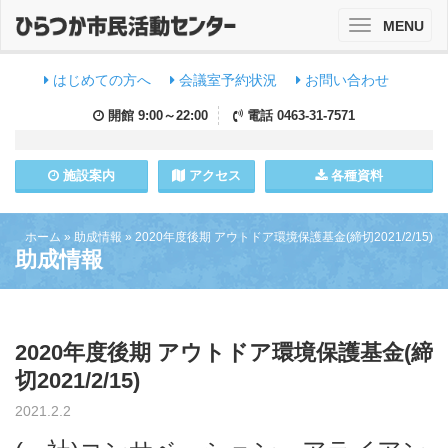
MENU
Toggle
navigation
はじめての方へ
会議室予約状況
お問い合わせ
開館
9:00～22:00
電話
0463-31-7571
施設
案内
アクセス
各種資料
ホーム
»
助成情報
»
2020年度後期 アウトドア環境保護基金(締切2021/2/15)
助成情報
2020年度後期 アウトドア環境保護基金(締
切2021/2/15)
2021.2.2