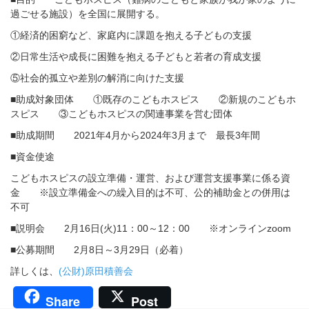
過ごせる施設）を全国に展開する。
①経済的困窮など、家庭内に課題を抱える子どもの支援
②日常生活や成長に困難を抱える子どもと若者の育成支援
⑤社会的孤立や差別の解消に向けた支援
■助成対象団体 ①既存のこどもホスピス ②新規のこどもホ
スピス ③こどもホスピスの関連事業を営む団体
■助成期間 2021年4月から2024年3月まで 最長3年間
■資金使途
こどもホスピスの設立準備・運営、および運営支援事業に係る資
金 ※設立準備金への繰入目的は不可、公的補助金との併用は
不可
■説明会 2月16日(火)11：00～12：00 ※オンラインzoom
■公募期間 2月8日～3月29日（必着）
詳しくは、
(公財)原田積善会
Share
Post