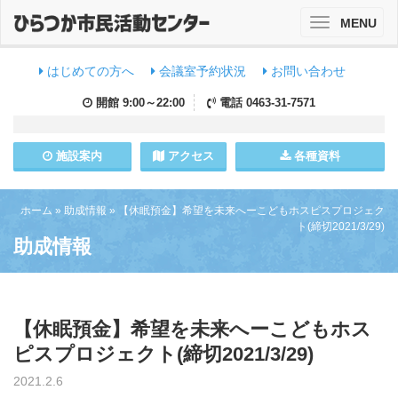
MENU
Toggle
navigation
はじめての方へ
会議室予約状況
お問い合わせ
開館
9:00～22:00
電話
0463-31-7571
施設
案内
アクセス
各種資料
ホーム
»
助成情報
»
【休眠預金】希望を未来へーこどもホスピスプロジェク
ト(締切2021/3/29)
助成情報
【休眠預金】希望を未来へーこどもホス
ピスプロジェクト(締切2021/3/29)
2021.2.6