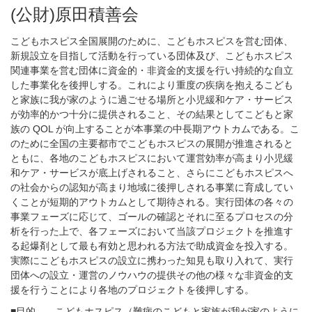
(公財)原田積善会
こどもホスピス全国展開のために、こどもホスピスを営む団体、
新規設立を目指して活動を行っている団体及び、こどもホスピス
関連事業を営む団体に資金的・非資金的支援を行い持続的な自立
した事業化を後押しする。これにより重度の疾病を抱えるこども
と家族に我が家のように過ごせる場所と小児緩和ケア・サービス
が効率的かつ十分に提供されること、その結果としてこどもと家
族の QOL が向上することが本事業の中長期アウトカムである。こ
のために全国の主要都市でこどもホスピスの展開が推進されると
ともに、各地のこどもホスピスにおいて運営効率が高まり小児緩
和ケア・サービスが底上げされること、さらにこどもホスピスへ
の社会からの認知が高まり地域に後押しされる事業に育成してい
くことが短期的アウトカムとして期待される。実行団体の各々の
事業フェーズに応じて、ゴールの確認とそれに至るプロセスの分
析を行った上で、各フェーズにおいて当該プロジェクトを推進す
る起爆剤として最も有効と思われる方法で助成資金を投入する。
実際にこどもホスピスの設立に携わった知見も取り入れて、実行
団体への設立・運営のノウハウの提供その他の様々な非資金的支
援を行うことにより各地のプロジェクトを後押しする。
■目的 こどもホスピス（難病のこどもと家族が我が家のように