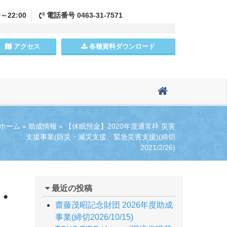
0～22:00
電話
番号
0463-31-7571
アクセス
各種資料
ダウンロード
ホーム
»
助成情報
»
【休眠預金】2020年度通常枠 災害
支援事業(防災・減災支援、緊急災害支援)(締切
2021/2/26)
最近の投稿
・
齋藤茂昭記念財団 2026年度助成
事業(締切2026/10/15)