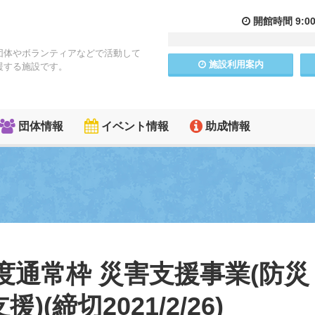
開館
時間
9:0
団体やボランティアなどで活動して
施設
利用
案内
援する施設です。
団体情報
イベント情報
助成情報
年度通常枠 災害支援事業(防災
締切2021/2/26)