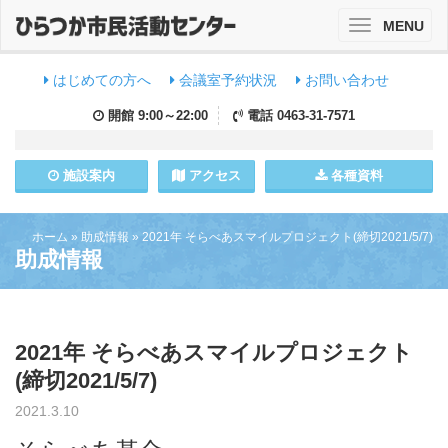
MENU
Toggle
navigation
はじめての方へ
会議室予約状況
お問い合わせ
開館
9:00～22:00
電話
0463-31-7571
施設
案内
アクセス
各種資料
ホーム
»
助成情報
»
2021年 そらべあスマイルプロジェクト(締切2021/5/7)
助成情報
2021年 そらべあスマイルプロジェクト
(締切2021/5/7)
2021.3.10