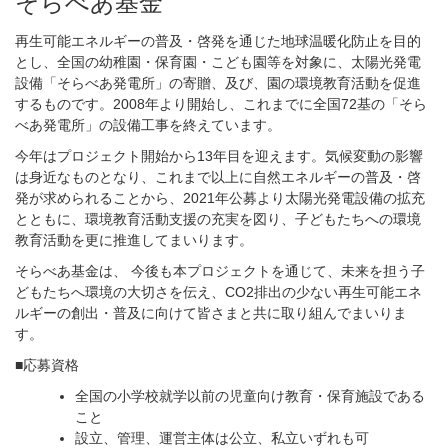
そらべあ基金
再生可能エネルギーの普及・啓発を通じた地球温暖化防止を目的
とし、全国の幼稚園・保育園・こども園等を対象に、太陽光発電
設備「そらべあ発電所」の寄贈、及び、園の環境教育活動を促進
するものです。2008年より開始し、これまでに全国72基の「そら
べあ発電所」の設備工事を終えています。
今年はプロジェクト開始から13年目を迎えます。気候変動の影響
は身近なものとなり、これまで以上に自然エネルギーの普及・啓
発が求められることから、2021年公募より太陽光発電設備の拡充
とともに、環境教育活動支援の充実を図り、子どもたちへの環境
教育活動を更に推進してまいります。
そらべあ基金は、 今後も本プロジェクトを通じて、未来を担う子
どもたちへ環境の大切さを伝え、CO2排出の少ない再生可能エネ
ルギーの創出・普及に向けて皆さまと共に取り組んでまいりま
す。
■応募資格
全国の小学校就学以前の児童向け教育・保育施設である
こと
設立、管理、運営主体は公立、私立いずれも可