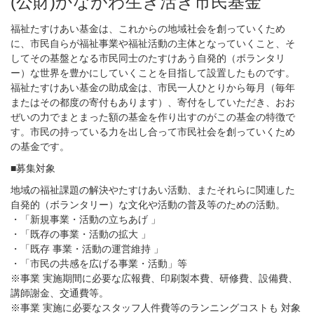
(公財)かながわ生き活き市民基金
福祉たすけあい基金は、これからの地域社会を創っていくため
に、市民自らが福祉事業や福祉活動の主体となっていくこと、そ
してその基盤となる市民同士のたすけあう自発的（ボランタリ
ー）な世界を豊かにしていくことを目指して設置したものです。
福祉たすけあい基金の助成金は、市民一人ひとりから毎月（毎年
またはその都度の寄付もあります）、寄付をしていただき、おお
ぜいの力でまとまった額の基金を作り出すのがこの基金の特徴で
す。市民の持っている力を出し合って市民社会を創っていくため
の基金です。
■募集対象
地域の福祉課題の解決やたすけあい活動、またそれらに関連した
自発的（ボランタリー）な文化や活動の普及等のための活動。
・「新規事業・活動の立ちあげ 」
・「既存の事業・活動の拡大 」
・「既存 事業・活動の運営維持 」
・「市民の共感を広げる事業・活動」等
※事業 実施期間に必要な広報費、印刷製本費、研修費、設備費、
講師謝金、交通費等。
※事業 実施に必要なスタッフ人件費等のランニングコストも 対象