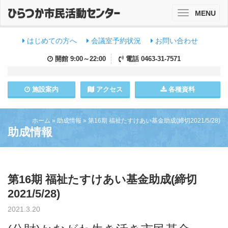
MENU
Toggle
navigation
はじめての方へ
会議室予約状況
お問い合わせ
開館
9:00～22:00
電話
0463-31-7571
施設
案内
アクセス
各種資料
ホーム
»
助成情報
»
第16期 福祉たすけあい基金助成(締切2021/5/28)
助成情報
第16期 福祉たすけあい基金助成(締切
2021/5/28)
2021.3.20