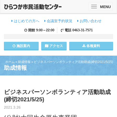
MENU
Toggle
navigation
はじめての方へ
会議室予約状況
お問い合わせ
開館
9:00～22:00
電話
0463-31-7571
施設
案内
アクセス
各種資料
ホーム
»
助成情報
»
ビジネスパーソンボランティア活動助成(締切2021/5/25)
助成情報
ビジネスパーソンボランティア活動助成
(締切2021/5/25)
2021.3.26