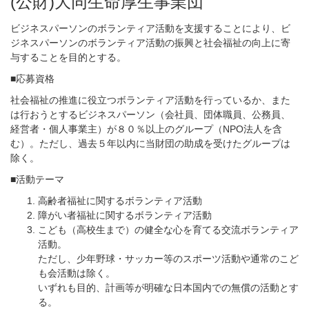
(公財)大同生命厚生事業団
ビジネスパーソンのボランティア活動を支援することにより、ビ
ジネスパーソンのボランティア活動の振興と社会福祉の向上に寄
与することを目的とする。
■応募資格
社会福祉の推進に役立つボランティア活動を行っているか、また
は行おうとするビジネスパーソン（会社員、団体職員、公務員、
経営者・個人事業主）が８０％以上のグループ（NPO法人を含
む）。ただし、過去５年以内に当財団の助成を受けたグループは
除く。
■活動テーマ
高齢者福祉に関するボランティア活動
障がい者福祉に関するボランティア活動
こども（高校生まで）の健全な心を育てる交流ボランティア
活動。
ただし、少年野球・サッカー等のスポーツ活動や通常のこど
も会活動は除く。
いずれも目的、計画等が明確な日本国内での無償の活動とす
る。