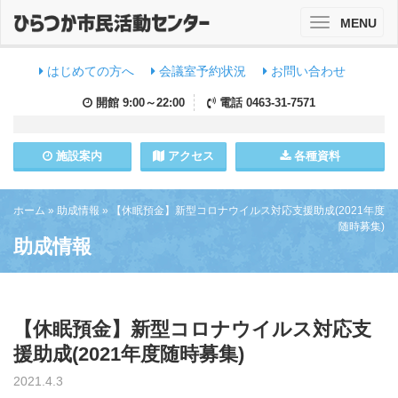
MENU
Toggle
navigation
はじめての方へ
会議室予約状況
お問い合わせ
開館
9:00～22:00
電話
0463-31-7571
施設
案内
アクセス
各種資料
ホーム
»
助成情報
»
【休眠預金】新型コロナウイルス対応支援助成(2021年度
随時募集)
助成情報
【休眠預金】新型コロナウイルス対応支
援助成(2021年度随時募集)
2021.4.3