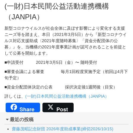
(一財)日本民間公益活動連携機構
（JANPIA）
新型コロナウイルスが社会全体に及ぼす影響により変化する支援
ニーズ等を踏まえ、本日（2021年3月5日）から『新型コロナウイ
ルス対応支援助成〈2021年度随時募集〉「資金分配団体の公
募」』を、当機構の2021年度事業計画が認可されることを前提と
して公募を開始します。
■申請受付 2021年3月5日（金）〜 随時受付
■審査会議による審査 毎月1回程度実施予定（初回は4月下
旬予定）
■資金分配団体決定の公表 採択決定後1週間後（目安）
詳しくは、
(一財)日本民間公益活動連携機構（JANPIA）
Share
Post
最近の投稿
齋藤茂昭記念財団 2026年度助成事業(締切2026/10/15)