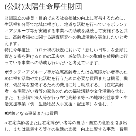
(公財)太陽生命厚生財団
財団設立の趣旨・目的である社会福祉の向上に寄与するために、
生活福祉分野で地域に根ざし、地道な活動を行っているボランテ
ィアグループ等が実施する事業への助成を継続して実施すると共
に、高齢者福祉に関する調査研究への助成活動を実施したいと考
えます。
特に今年度は、コロナ禍の状況において「新しい日常」を念頭に
置き３密を避けるための工夫や、感染防止への取組を積極的に行
っている事業への助成も行いたいと考えています。
ボランティアグループ等が在宅高齢者または在宅障がい者等のた
めに福祉活動や文化活動を行うために必要な費用または機器、機
材、備品等を整備するための費用に対し助成する。（在宅高齢
者・在宅障がい者等の家族のための福祉活動や文化活動を含む。
また、社会福祉法人等が行う在宅高齢者等への地域公益事業・生
活支援事業（例．生活物品入手支援・配送等）を含む。）
■対象となる事業または費用
a.在宅高齢者または在宅障がい者等の自助・自立の意欲を引き出
し、または鼓舞する等その生活の支援・向上に資する事業・費用