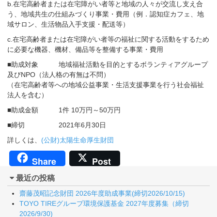
b.在宅高齢者または在宅障がい者等と地域の人々が交流し支え合
う、地域共生の仕組みづくり事業・費用（例．認知症カフェ、地
域サロン、生活物品入手支援・配送等）
c.在宅高齢者または在宅障がい者等の福祉に関する活動をするため
に必要な機器、機材、備品等を整備する事業・費用
■助成対象 地域福祉活動を目的とするボランティアグループ
及びNPO（法人格の有無は不問）
（在宅高齢者等への地域公益事業・生活支援事業を行う社会福祉
法人を含む）
■助成金額 1件 10万円～50万円
■締切 2021年6月30日
詳しくは、
(公財)太陽生命厚生財団
Share
Post
最近の投稿
齋藤茂昭記念財団 2026年度助成事業(締切2026/10/15)
TOYO TIREグループ環境保護基金 2027年度募集（締切
2026/9/30)