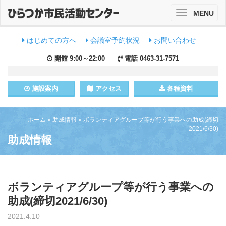
MENU
Toggle
navigation
はじめての方へ
会議室予約状況
お問い合わせ
開館
9:00～22:00
電話
0463-31-7571
施設
案内
アクセス
各種資料
ホーム
»
助成情報
»
ボランティアグループ等が行う事業への助成(締切
2021/6/30)
助成情報
ボランティアグループ等が行う事業への
助成(締切2021/6/30)
2021.4.10