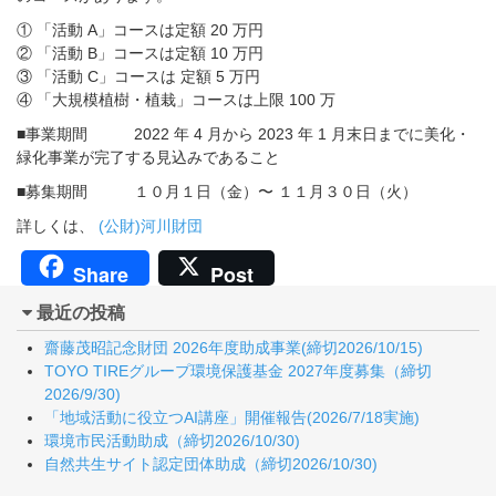
① 「活動 A」コースは定額 20 万円
② 「活動 B」コースは定額 10 万円
③ 「活動 C」コースは 定額 5 万円
④ 「大規模植樹・植栽」コースは上限 100 万
■事業期間 2022 年 4 月から 2023 年 1 月末日までに美化・
緑化事業が完了する見込みであること
■募集期間 １０⽉１⽇（⾦）〜 １１⽉３０⽇（⽕）
詳しくは、
(公財)河川財団
Share
Post
最近の投稿
齋藤茂昭記念財団 2026年度助成事業(締切2026/10/15)
TOYO TIREグループ環境保護基金 2027年度募集（締切
2026/9/30)
「地域活動に役立つAI講座」開催報告(2026/7/18実施)
環境市民活動助成（締切2026/10/30)
自然共生サイト認定団体助成（締切2026/10/30)