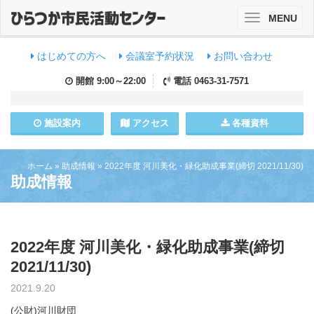
MENU
Toggle
navigation
はじめての方へ
会議室予約状況
お問い合わせ
開館
9:00～22:00
電話
0463-31-7571
施設
案内
アクセス
各種資料
ホーム
»
助成情報
»
2022年度 河川美化・緑化助成事業(締切 2021/11/30)
助成情報
2022年度 河川美化・緑化助成事業(締切
2021/11/30)
2021.9.20
(公財)河川財団