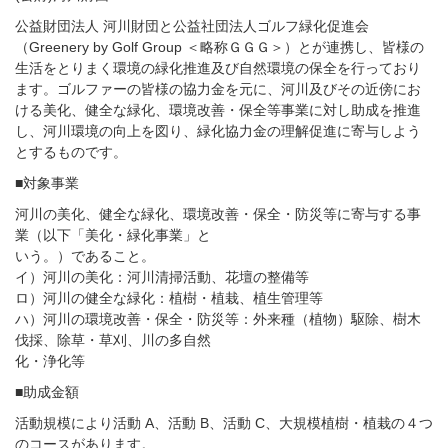
公益財団法⼈ 河川財団と公益社団法⼈ゴルフ緑化促進会
（Greenery by Golf Group ＜略称ＧＧＧ＞）とが連携し、皆様の
⽣活をとりまく環境の緑化推進及び⾃然環境の保全を⾏っており
ます。ゴルファーの皆様の協⼒⾦を元に、河川及びその近傍にお
ける美化、健全な緑化、環境改善・保全等事業に対し助成を推進
し、河川環境の向上を図り、緑化協⼒⾦の理解促進に寄与しよう
とするものです。
■対象事業
河川の美化、健全な緑化、環境改善・保全・防災等に寄与する事
業（以下「美化・緑化事業」と
いう。）であること。
イ）河川の美化：河川清掃活動、花壇の整備等
ロ）河川の健全な緑化：植樹・植栽、植生管理等
ハ）河川の環境改善・保全・防災等：外来種（植物）駆除、樹木
伐採、除草・草刈、川の多自然
化・浄化等
■助成金額
活動規模により活動 A、活動 B、活動 C、大規模植樹・植栽の４つ
のコースがあります。