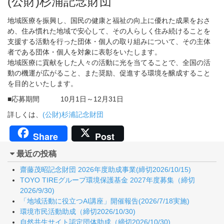
(公財)杉浦記念財団
地域医療を振興し、国民の健康と福祉の向上に優れた成果をおさ
め、住み慣れた地域で安心して、その人らしく住み続けることを
支援する活動を行った団体・個人の取り組みについて、その主体
者である団体・個人を対象に表彰をいたします。
地域医療に貢献をした人々の活動に光を当てることで、全国の活
動の機運が広がること、また奨励、促進する環境を醸成すること
を目的といたします。
■応募期間 10月1日～12月31日
詳しくは、
(公財)杉浦記念財団
Share
Post
最近の投稿
齋藤茂昭記念財団 2026年度助成事業(締切2026/10/15)
TOYO TIREグループ環境保護基金 2027年度募集（締切
2026/9/30)
「地域活動に役立つAI講座」開催報告(2026/7/18実施)
環境市民活動助成（締切2026/10/30)
自然共生サイト認定団体助成（締切2026/10/30)