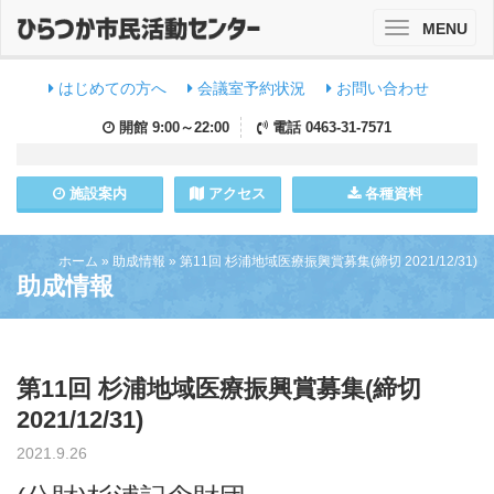
MENU
Toggle
navigation
はじめての方へ
会議室予約状況
お問い合わせ
開館
9:00～22:00
電話
0463-31-7571
施設
案内
アクセス
各種資料
ホーム
»
助成情報
»
第11回 杉浦地域医療振興賞募集(締切 2021/12/31)
助成情報
第11回 杉浦地域医療振興賞募集(締切
2021/12/31)
2021.9.26