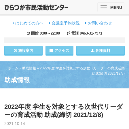
MENU
Toggle
navigation
はじめての方へ
会議室予約状況
お問い合わせ
開館
9:00～22:00
電話
0463-31-7571
施設
案内
アクセス
各種資料
ホーム
»
助成情報
»
2022年度 学生を対象とする次世代リーダーの育成活動
助成(締切 2021/12/8)
助成情報
2022年度 学生を対象とする次世代リーダ
ーの育成活動 助成(締切 2021/12/8)
2021.10.14