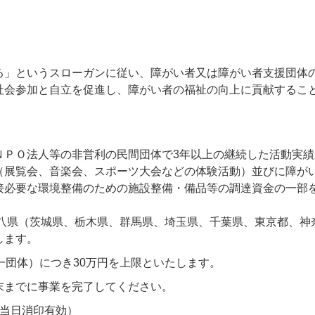
る」というスローガンに従い、障がい者又は障がい者支援団体
社会参加と自立を促進し、障がい者の福祉の向上に貢献するこ
ＮＰＯ法人等の非営利の民間団体で3年以上の継続した活動実績
（展覧会、音楽会、スポーツ大会などの体験活動）並びに障が
接必要な環境整備のための施設整備・備品等の調達資金の一部
都八県（茨城県、栃木県、群馬県、埼玉県、千葉県、東京都、神
します。
一団体）につき30万円を上限といたします。
末までに事業を完了してください。
 （当日消印有効）