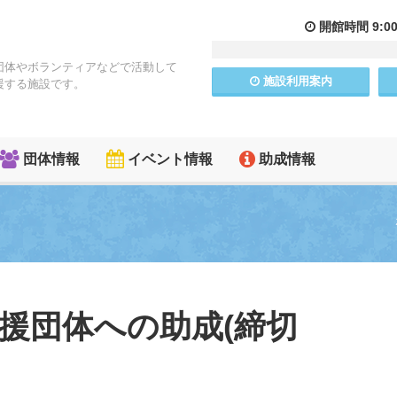
開館
時間
9:0
団体やボランティアなどで活動して
施設
利用
案内
援する施設です。
団体情報
イベント情報
助成情報
支援団体への助成(締切