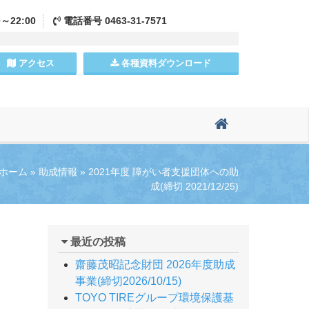
0～22:00
電話
番号
0463-31-7571
アクセス
各種資料
ダウンロード
ホーム
»
助成情報
»
2021年度 障がい者支援団体への助
成(締切 2021/12/25)
最近の投稿
齋藤茂昭記念財団 2026年度助成
事業(締切2026/10/15)
TOYO TIREグループ環境保護基