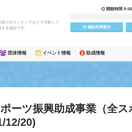
開館
時間
9:0
団体やボランティアなどで活動して
施設
利用
案内
援する施設です。
団体情報
イベント情報
助成情報
アスポーツ振興助成事業（全ス
12/20)