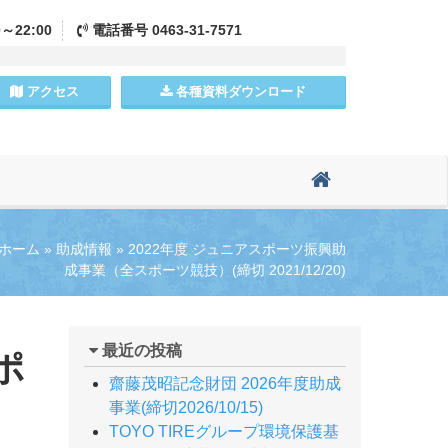
0～22:00
電話
番号
0463-31-7571
アクセス
各種資料
ダウンロード
ホーム
»
助成情報
»
2022年度 ジュニアスポーツ振興助
成事業（全スポーツ競技）(締切 2021/12/20)
最近の投稿
ポ
齋藤茂昭記念財団 2026年度助成
事業(締切2026/10/15)
TOYO TIREグループ環境保護基