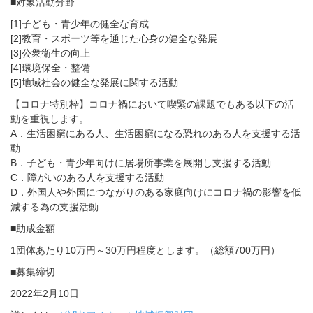
■対象活動分野
[1]子ども・青少年の健全な育成
[2]教育・スポーツ等を通じた心身の健全な発展
[3]公衆衛生の向上
[4]環境保全・整備
[5]地域社会の健全な発展に関する活動
【コロナ特別枠】コロナ禍において喫緊の課題でもある以下の活
動を重視します。
A．生活困窮にある人、生活困窮になる恐れのある人を支援する活
動
B．子ども・青少年向けに居場所事業を展開し支援する活動
C．障がいのある人を支援する活動
D．外国人や外国につながりのある家庭向けにコロナ禍の影響を低
減する為の支援活動
■助成金額
1団体あたり10万円～30万円程度とします。（総額700万円）
■募集締切
2022年2月10日