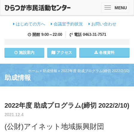
MENU
Toggle
navigation
はじめての方へ
会議室予約状況
お問い合わせ
開館
9:00～22:00
電話
0463-31-7571
施設
案内
アクセス
各種資料
ホーム
»
助成情報
»
2022年度 助成プログラム(締切 2022/2/10)
助成情報
2022年度 助成プログラム(締切 2022/2/10)
2021.12.4
(公財)アイネット地域振興財団