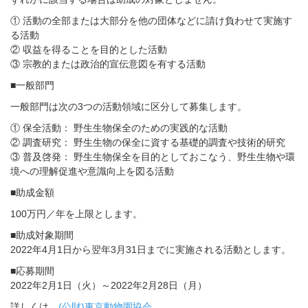
① 活動の全部または大部分を他の団体などに請け負わせて実施す
る活動
② 収益を得ることを目的とした活動
③ 宗教的または政治的宣伝意図を有する活動
■一般部門
一般部門は次の3つの活動領域に区分して募集します。
① 保全活動： 野生生物保全のための実践的な活動
② 調査研究： 野生生物の保全に資する基礎的調査や技術的研究
③ 普及啓発： 野生生物保全を目的としておこなう、野生生物や環
境への理解促進や意識向上を図る活動
■助成金額
100万円／年を上限とします。
■助成対象期間
2022年4月1日から翌年3月31日までに実施される活動とします。
■応募期間
2022年2月1日（火）～2022年2月28日（月）
詳しくは、
(公財)東京動物園協会