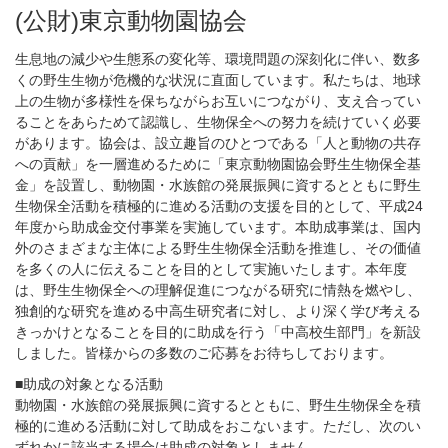
(公財)東京動物園協会
生息地の減少や生態系の変化等、環境問題の深刻化に伴い、数多
くの野生生物が危機的な状況に直面しています。私たちは、地球
上の生物が多様性を保ちながらお互いにつながり、支え合ってい
ることをあらためて認識し、生物保全への努力を続けていく必要
があります。協会は、設立趣旨のひとつである「人と動物の共存
への貢献」を一層進めるために「東京動物園協会野生生物保全基
金」を設置し、動物園・水族館の発展振興に資するとともに野生
生物保全活動を積極的に進める活動の支援を目的として、平成24
年度から助成金交付事業を実施しています。本助成事業は、国内
外のさまざまな主体による野生生物保全活動を推進し、その価値
を多くの人に伝えることを目的として実施いたします。本年度
は、野生生物保全への理解促進につながる研究に情熱を燃やし、
独創的な研究を進める中高生研究者に対し、より深く学び考える
きっかけとなることを目的に助成を行う「中高校生部門」を新設
しました。皆様からの多数のご応募をお待ちしております。
■助成の対象となる活動
動物園・水族館の発展振興に資するとともに、野生生物保全を積
極的に進める活動に対して助成をおこないます。ただし、次のい
ずれかに該当する場合は助成の対象としません。