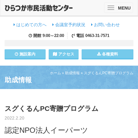
MENU
Toggle
navigation
はじめての方へ
会議室予約状況
お問い合わせ
開館
9:00～22:00
電話
0463-31-7571
施設
案内
アクセス
各種資料
ホーム
»
助成情報
»
スグくるんPC寄贈プログラム
助成情報
スグくるんPC寄贈プログラム
2022.2.20
認定NPO法人イーパーツ