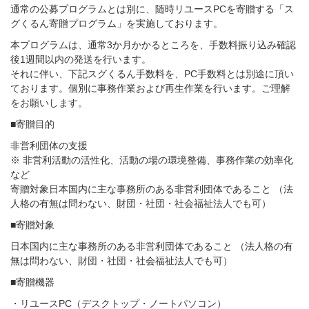
通常の公募プログラムとは別に、随時リユースPCを寄贈する「ス
グくるん寄贈プログラム」を実施しております。
本プログラムは、通常3か月かかるところを、手数料振り込み確認
後1週間以内の発送を行います。
それに伴い、下記スグくるん手数料を、PC手数料とは別途に頂い
ております。個別に事務作業および再生作業を行います。ご理解
をお願いします。
■寄贈目的
非営利団体の支援
※ 非営利活動の活性化、活動の場の環境整備、事務作業の効率化
など
寄贈対象日本国内に主な事務所のある非営利団体であること （法
人格の有無は問わない、財団・社団・社会福祉法人でも可）
■寄贈対象
日本国内に主な事務所のある非営利団体であること （法人格の有
無は問わない、財団・社団・社会福祉法人でも可）
■寄贈機器
・リユースPC（デスクトップ・ノートパソコン）