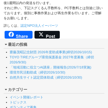
後1週間以内の発送を行います。
それに伴い、下記スグくるん手数料を、PC手数料とは別途に頂い
ております。個別に事務作業および再生作業を行います。ご理解
をお願いします。
詳しくは、
認定NPO法人イーパーツ
Share
Post
最近の投稿
齋藤茂昭記念財団 2026年度助成事業(締切2026/10/15)
TOYO TIREグループ環境保護基金 2027年度募集（締切
2026/9/30)
「地域活動に役立つAI講座」開催報告(2026/7/18実施)
環境市民活動助成（締切2026/10/30)
自然共生サイト認定団体助成（締切2026/10/30)
カテゴリー
イベント開催レポート
トピックス
ボランティア募集