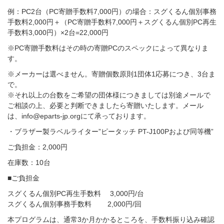
例：PC2台（PC寄贈手数料7,000円）の場合：スグくるん個別事務
手数料2,000円＋（PC寄贈手数料7,000円＋スグくるん個別PC再生
手数料3,000円）×2台=22,000円
※PC寄贈手数料はその時の寄贈PCのスペックによって異なりま
す。
※メーカーは選べません。寄贈個数原則1団体1応募につき、3台ま
で。
※それ以上の台数をご希望の団体様につきましては別途メールで
ご相談の上、必要と判断できましたら寄贈いたします。メール
は、info@eparts-jp.orgにて承っております。
・ブラザー製ラベルライター”ピータッチ PT-J100Pおよび同等機”
ご負担金：2,000円
在庫数：10台
■ご負担金
スグくるん個別PC再生手数料 3,000円/台
スグくるん個別事務手数料 2,000円/回
本プログラムは、通常3か月かかるところを、手数料振り込み確認