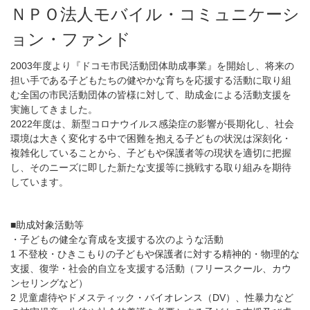
ＮＰＯ法人モバイル・コミュニケーシ
ョン・ファンド
2003年度より『ドコモ市民活動団体助成事業』を開始し、将来の
担い手である子どもたちの健やかな育ちを応援する活動に取り組
む全国の市民活動団体の皆様に対して、助成金による活動支援を
実施してきました。
2022年度は、新型コロナウイルス感染症の影響が長期化し、社会
環境は大きく変化する中で困難を抱える子どもの状況は深刻化・
複雑化していることから、子どもや保護者等の現状を適切に把握
し、そのニーズに即した新たな支援等に挑戦する取り組みを期待
しています。
■助成対象活動等
・子どもの健全な育成を支援する次のような活動
1 不登校・ひきこもりの子どもや保護者に対する精神的・物理的な
支援、復学・社会的自立を支援する活動（フリースクール、カウ
ンセリングなど）
2 児童虐待やドメスティック・バイオレンス（DV）、性暴力など