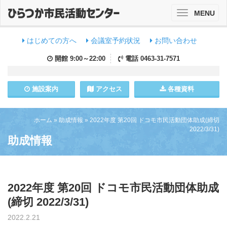
MENU
Toggle
navigation
はじめての方へ
会議室予約状況
お問い合わせ
開館
9:00～22:00
電話
0463-31-7571
施設
案内
アクセス
各種資料
ホーム
»
助成情報
»
2022年度 第20回 ドコモ市民活動団体助成(締切
2022/3/31)
助成情報
2022年度 第20回 ドコモ市民活動団体助成
(締切 2022/3/31)
2022.2.21