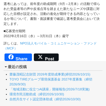
選考にあっては、前年度の助成期間（9月～2月末）の活動で得ら
れた受益者等の声や反省点等を踏まえた新たなニーズや課題に対
応した目標が設定され、活動の進化が期待できる内容となってい
るか等について、書類・面談審査で確認し選考委員会において決
定します。
■応募受付期間
2022年2月16日（水）～3月31日（木）厳守
詳しくは、
NPO法人モバイル・コミュニケーション・ファンド
（MCF）
Share
Post
最近の投稿
齋藤茂昭記念財団 2026年度助成事業(締切2026/10/15)
TOYO TIREグループ環境保護基金 2027年度募集（締切
2026/9/30)
「地域活動に役立つAI講座」開催報告(2026/7/18実施)
環境市民活動助成（締切2026/10/30)
自然共生サイト認定団体助成（締切2026/10/30)