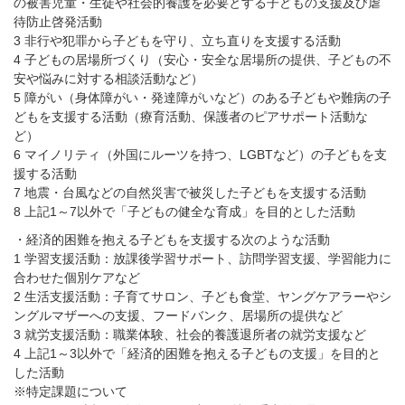
の被害児童・生徒や社会的養護を必要とする子どもの支援及び虐
待防止啓発活動
3 非行や犯罪から子どもを守り、立ち直りを支援する活動
4 子どもの居場所づくり（安心・安全な居場所の提供、子どもの不
安や悩みに対する相談活動など）
5 障がい（身体障がい・発達障がいなど）のある子どもや難病の子
どもを支援する活動（療育活動、保護者のピアサポート活動な
ど）
6 マイノリティ（外国にルーツを持つ、LGBTなど）の子どもを支
援する活動
7 地震・台風などの自然災害で被災した子どもを支援する活動
8 上記1～7以外で「子どもの健全な育成」を目的とした活動
・経済的困難を抱える子どもを支援する次のような活動
1 学習支援活動：放課後学習サポート、訪問学習支援、学習能力に
合わせた個別ケアなど
2 生活支援活動：子育てサロン、子ども食堂、ヤングケアラーやシ
ングルマザーへの支援、フードバンク、居場所の提供など
3 就労支援活動：職業体験、社会的養護退所者の就労支援など
4 上記1～3以外で「経済的困難を抱える子どもの支援」を目的と
した活動
※特定課題について