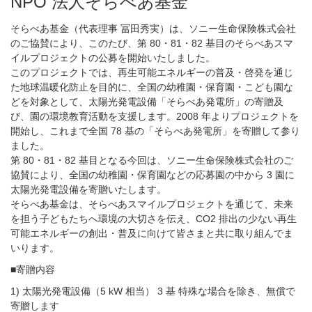
NPO 法人そらべあ基金
そらべあ基金（代表理事 冨田秀実）は、ソニー生命保険株式会社
のご協賛により、このたび、第 80・81・82 基目のそらべあスマ
イルプロジェクトの公募を開始いたしました。
このプロジェクトでは、再生可能エネルギーの普及・啓発を通じ
た地球温暖化防止を目的に、全国の幼稚園・保育園・こども園な
どを対象として、太陽光発電設備「そらべあ発電所」の寄贈及
び、園の環境教育活動を支援します。2008 年よりプロジェクトを
開始し、これまで全国 78 基の「そらべあ発電所」を寄贈して参り
ました。
第 80・81・82 基目となる今回は、ソニー生命保険株式会社のご
協賛により、全国の幼稚園・保育園などの応募園の中から 3 園に
太陽光発電設備を寄贈いたします。
そらべあ基金は、そらべあスマイルプロジェクトを通じて、未来
を担う子どもたちへ環境の大切さを伝え、CO2 排出の少ない再生
可能エネルギーの創出・普及に向けて皆さまと共に取り組んでま
いります。
■寄贈内容
1) 太陽光発電設備（5 kW 相当） 3 基 特殊な場合を除き、無償で
寄贈します