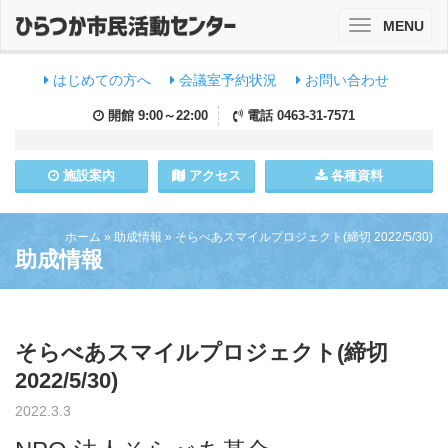
MENU
Toggle
navigation
はじめての方へ
会議室予約状況
お問い合わせ
開館
9:00～22:00
電話
0463-31-7571
施設
案内
アクセス
各種資料
ホーム
»
助成情報
»
そらべあスマイルプロジェクト(締切 2022/5/30)
助成情報
そらべあスマイルプロジェクト(締切
2022/5/30)
2022.3.3