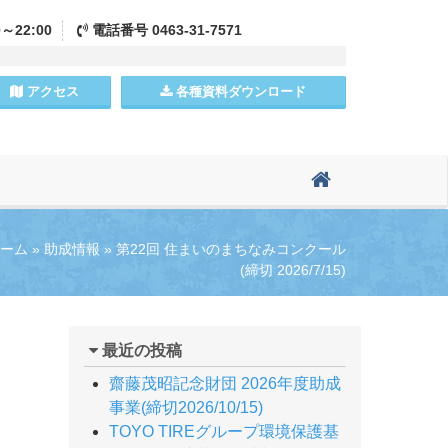
0～22:00
電話
番号
0463-31-7571
アクセス
各種資料
ダウンロード
ーム
»
助成情報
»
第22回 住まいのまちなみコンクール
(締切 2026/7/15)
最近の投稿
齋藤茂昭記念財団 2026年度助成
事業(締切2026/10/15)
TOYO TIREグループ環境保護基