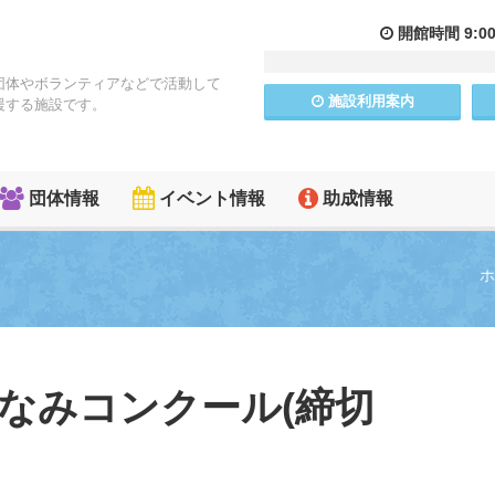
開館
時間
9:0
団体やボランティアなどで活動して
施設
利用
案内
援する施設です。
団体情報
イベント情報
助成情報
ホ
ちなみコンクール(締切