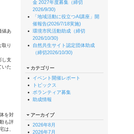
金 2027年度募集（締切
2026/9/30)
「地域活動に役立つAI講座」開
催報告(2026/7/18実施)
価値あ
環境市民活動助成（締切
2026/10/30)
な取り
自然共生サイト認定団体助成
（締切2026/10/30)
彰し支
ていた
カテゴリー
イベント開催レポート
トピックス
ボランティア募集
助成情報
体を対
アーカイブ
動も評
2026年8月
宅は、
2026年7月