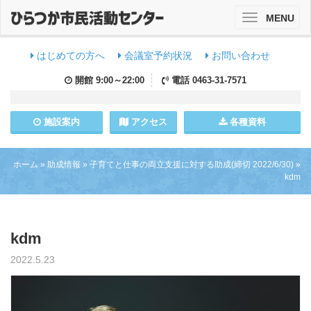
MENU
Toggle
navigation
はじめての方へ
会議室予約状況
お問い合わせ
開館
9:00～22:00
電話
0463-31-7571
施設
案内
アクセス
各種資料
ホーム
»
助成情報
»
子育てと仕事の両立支援に対する助成(締切 2022/6/30)
»
kdm
kdm
2022.5.23