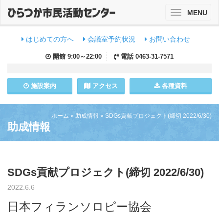
MENU
Toggle
navigation
はじめての方へ
会議室予約状況
お問い合わせ
開館
9:00～22:00
電話
0463-31-7571
施設
案内
アクセス
各種資料
ホーム
»
助成情報
»
SDGs貢献プロジェクト(締切 2022/6/30)
助成情報
SDGs貢献プロジェクト(締切 2022/6/30)
2022.6.6
日本フィランソロピー協会