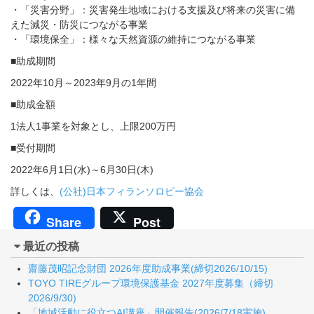
・「災害分野」：災害発生地域における支援及び将来の災害に備
えた減災・防災につながる事業
・「環境保全」：様々な天然資源の維持につながる事業
■助成期間
2022年10月～2023年9月の1年間
■助成金額
1法人1事業を対象とし、上限200万円
■受付期間
2022年6月1日(水)～6月30日(木)
詳しくは、
(公社)日本フィランソロピー協会
Share
Post
最近の投稿
齋藤茂昭記念財団 2026年度助成事業(締切2026/10/15)
TOYO TIREグループ環境保護基金 2027年度募集（締切
2026/9/30)
「地域活動に役立つAI講座」開催報告(2026/7/18実施)