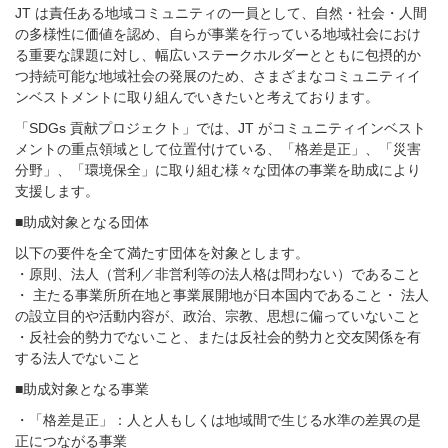
JT は責任ある地域コミュニティの一員として、自然・社会・人間
の多様性に価値を認め、自らが事業を行っている地域社会におけ
る重要な課題に対し、幅広いステークホルダーとともに包摂的か
つ持続可能な地域社会の発展のため、さまざまなコミュニティイ
ンベストメントに取り組んでいきたいと考えております。
「SDGs 貢献プロジェクト」では、JT がコミュニティインベスト
メントの重点領域として位置付けている、「格差是正」、「災害
分野」、「環境保全」に取り組む様々な団体の事業を助成により
支援します。
■助成対象となる団体
以下の要件を全て満たす団体を対象とします。
・原則、法人（営利／非営利等の法人格は問わない）であること
・ 主たる事業所所在地と事業展開地が日本国内であること・ 法人
の設立目的や活動内容が、政治、宗教、思想に偏っていないこと
・反社会的勢力でないこと、または反社会的勢力と交友関係を有
する法人でないこと
■助成対象となる事業
・「格差是正」：人と人もしくは地域間で生じる水準の差異の是
正につながる事業